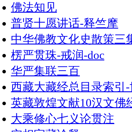
佛法知见
普贤十愿讲话-释竺摩
中华佛教文化史散策三集
楞严贯珠-戒润-doc
华严集联三百
西藏大藏经总目录索引
英藏敦煌文献10汉文佛经
大乘修心七义论贯注