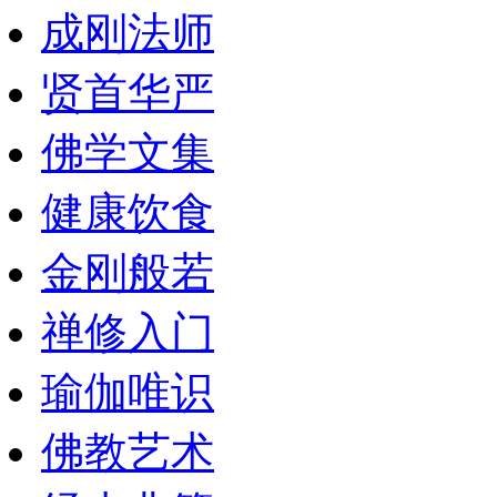
成刚法师
贤首华严
佛学文集
健康饮食
金刚般若
禅修入门
瑜伽唯识
佛教艺术