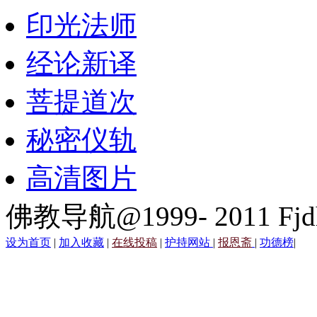
印光法师
经论新译
菩提道次
秘密仪轨
高清图片
佛教导航@1999- 2011 Fjd
设为首页
|
加入收藏
|
在线投稿
|
护持网站
|
报恩斋
|
功德榜
|