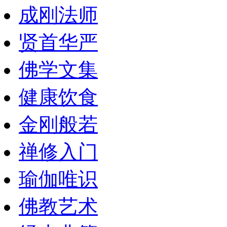
成刚法师
贤首华严
佛学文集
健康饮食
金刚般若
禅修入门
瑜伽唯识
佛教艺术