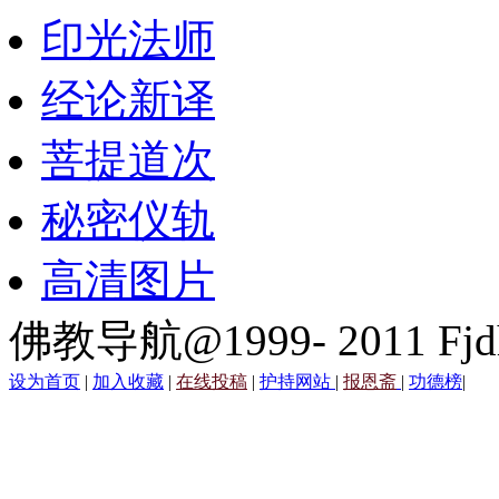
印光法师
经论新译
菩提道次
秘密仪轨
高清图片
佛教导航@1999- 2011 Fjd
设为首页
|
加入收藏
|
在线投稿
|
护持网站
|
报恩斋
|
功德榜
|