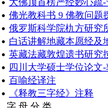
大佛顶首楞严经妙心疏-
佛光教科书 9 佛教问题
俄罗斯科学院朹方研究所
白话讲解地藏本愿经及地藏
英藏法藏敦煌遗书研究按
四川大学硕士学位论文-
百喻经译注
《释教三字经》注释
字 母 分 类