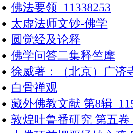
佛法要领_11338253
太虚法师文钞-佛学
圆觉经及论释
佛学问答二集释竺摩
徐威著：（北京）广济
白骨禅观
藏外佛教文献 第8辑_115
敦煌吐鲁番研究 第五卷 2