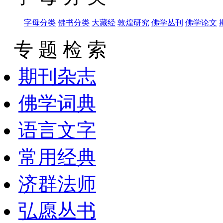
字母分类
佛书分类
大藏经
敦煌研究
佛学丛刊
佛学论文
专 题 检 索
期刊杂志
佛学词典
语言文字
常用经典
济群法师
弘愿丛书