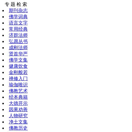
专 题 检 索
期刊杂志
佛学词典
语言文字
常用经典
济群法师
弘愿丛书
成刚法师
贤首华严
佛学文集
健康饮食
金刚般若
禅修入门
瑜伽唯识
佛教艺术
经本典籍
大德开示
因果劝善
人物研究
净土文集
佛教历史