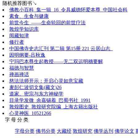
随机推荐图书↘
佛教小百科_集一辑_16_令具威德怀爱本尊_中国社会科
素食、生食与健康
前世今生_——生命轮回的前世疗法
敦煌学知识库
阅藏知津
修行者
中国佛寺史志汇刊 第二辑 第15册 221 云居山志_
因明纲要-吕秋逸
宁玛巴本尊生起教授——无二双运明穗要解
福德与智慧
禅画禅话
慈法法师开示：开启心灵如意宝藏
麦彭仁波切文集(藏文)26
道家、密宗与东方神秘学
目录学发微_余嘉锡着_巴蜀书社_1991
敦煌图史_敦煌研究院编_上海古籍出版社
心灵神医_10521266
字 母 分 类
字母分类
佛书分类
大藏经
敦煌研究
佛学丛刊
佛学论文