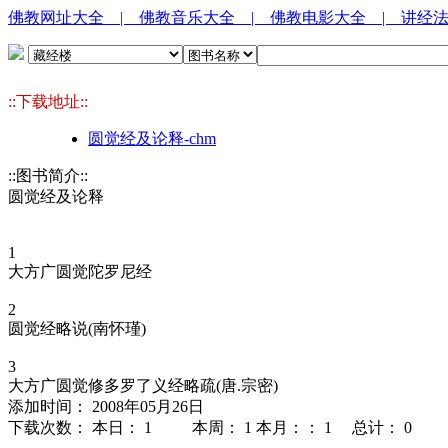
佛教网址大全
| 佛教音乐大全
| 佛教电影大全
| 讲经
::下载地址::
圆觉经及论释-chm
::图书简介::
圆觉经及论释
1
大方广圆觉陀罗尼经
2
圆觉经略说(南怀瑾)
3
大方广圆觉修多罗了义经略疏(唐.宗密)
添加时间： 2008年05月26日
下载次数： 本日：
1 本周：
1 本月：：
1 总计：
0