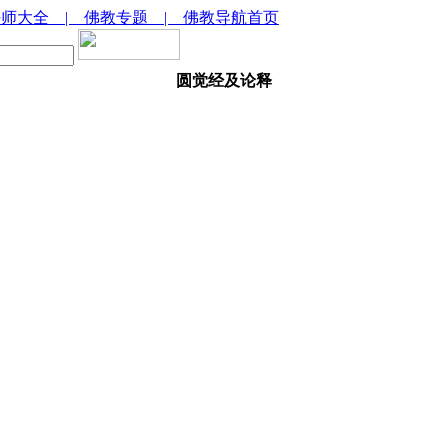
法师大全
| 佛教专题
| 佛教导航首页
圆觉经及论释