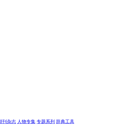
期刊杂志
人物专集
专题系列
辞典工具