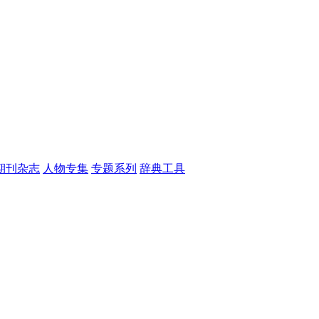
期刊杂志
人物专集
专题系列
辞典工具