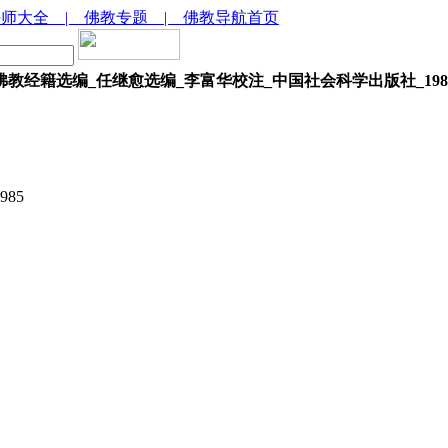
法师大全
| 佛教专题
| 佛教导航首页
佛教经籍选编_任继愈选编_李富华校注_中国社会科学出版社_198
85