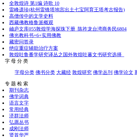
全敦煌诗 第1编 诗歌 10
雷峰遗珍(杭州雷锋塔地宫出土七宝阿育王塔考古报告)
高僧传中的文学史料
西藏佛教格鲁派概观
岫庐文库055敦煌学海探珠下册_陈祚龙台湾商务民6804
佛光教科书+6+实用佛教
藏密问答录
绝症重症辅助治疗方案
敦煌吐鲁番学研究译丛之国外敦煌吐蕃文书研究选择_
字 母 分 类
字母分类
佛书分类
大藏经
敦煌研究
佛学丛刊
佛学论文
专 题 检 索
期刊杂志
佛学词典
语言文字
常用经典
济群法师
弘愿丛书
成刚法师
贤首华严