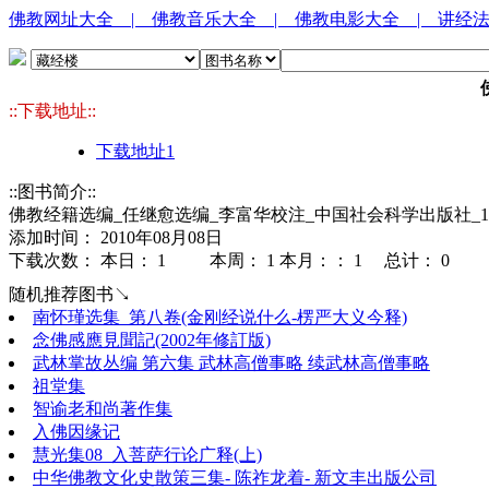
佛教网址大全
| 佛教音乐大全
| 佛教电影大全
| 讲经
::下载地址::
下载地址1
::图书简介::
佛教经籍选编_任继愈选编_李富华校注_中国社会科学出版社_19
添加时间： 2010年08月08日
下载次数： 本日：
1 本周：
1 本月：：
1 总计：
0
随机推荐图书↘
南怀瑾选集_第八卷(金刚经说什么-楞严大义今释)
念佛感應見聞記(2002年修訂版)
武林掌故丛编 第六集 武林高僧事略 续武林高僧事略
祖堂集
智谕老和尚著作集
入佛因缘记
慧光集08_入菩萨行论广释(上)
中华佛教文化史散策三集- 陈祚龙着- 新文丰出版公司