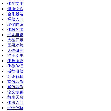
佛学文集
健康饮食
金刚般若
禅修入门
瑜伽唯识
佛教艺术
经本典籍
大德开示
因果劝善
人物研究
净土文集
佛教历史
佛教传记
戒律研修
经论解释
南传著作
藏传著作
论文专题
教宗天台
佛法入门
经忏仪轨