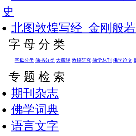
史
北图敦煌写经_金刚般若
字 母 分 类
字母分类
佛书分类
大藏经
敦煌研究
佛学丛刊
佛学论文
专 题 检 索
期刊杂志
佛学词典
语言文字