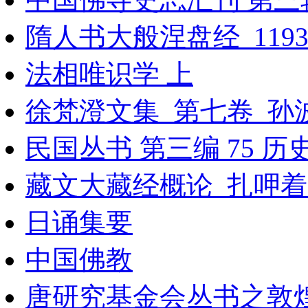
隋人书大般涅盘经_119
法相唯识学 上
徐梵澄文集_第七卷_孙波
民国丛书 第三编 75 
藏文大藏经概论_扎呷着_
日诵集要
中国佛教
唐研究基金会丛书之敦