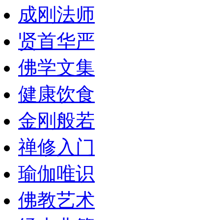
成刚法师
贤首华严
佛学文集
健康饮食
金刚般若
禅修入门
瑜伽唯识
佛教艺术