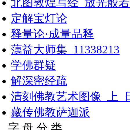
北图敦煌写经_放光般
定解宝灯论
释量论·成量品释
蕅益大师集_11338213
学佛群疑
解深密经疏
清刻佛教艺术图像_上_
藏传佛教萨迦派
字 母 分 类