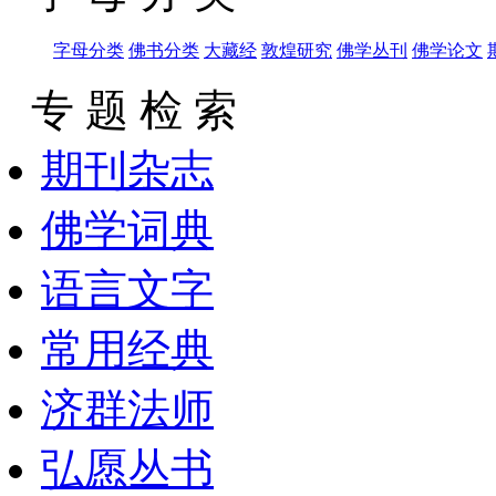
字母分类
佛书分类
大藏经
敦煌研究
佛学丛刊
佛学论文
专 题 检 索
期刊杂志
佛学词典
语言文字
常用经典
济群法师
弘愿丛书