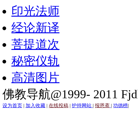
印光法师
经论新译
菩提道次
秘密仪轨
高清图片
佛教导航@1999- 2011 Fjd
设为首页
|
加入收藏
|
在线投稿
|
护持网站
|
报恩斋
|
功德榜
|