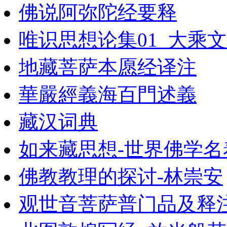
佛说阿弥陀经要释
唯识思想论集01_大乘文
地藏菩萨本愿经译注
華嚴經義海百門述義
藏汉词典
如来藏思想-世界佛学名
佛教教理的探讨-林崇安
观世音菩萨普门品及释