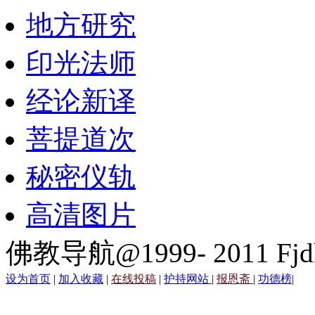
地方研究
印光法师
经论新译
菩提道次
秘密仪轨
高清图片
佛教导航@1999- 2011 Fjd
设为首页
|
加入收藏
|
在线投稿
|
护持网站
|
报恩斋
|
功德榜
|