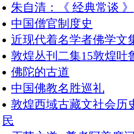
朱自清：《 经典常谈 》
中国僧官制度史
近现代着名学者佛学文集
敦煌丛刊二集15敦煌吐
佛陀的古道
中国佛教名胜巡礼
敦煌西域古藏文社会历史文
民