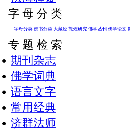
字 母 分 类
字母分类
佛书分类
大藏经
敦煌研究
佛学丛刊
佛学论文
专 题 检 索
期刊杂志
佛学词典
语言文字
常用经典
济群法师