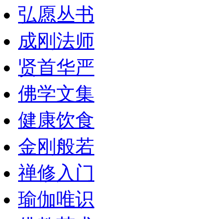
弘愿丛书
成刚法师
贤首华严
佛学文集
健康饮食
金刚般若
禅修入门
瑜伽唯识