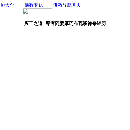
法师大全
| 佛教专题
| 佛教导航首页
灭苦之道--尊者阿姜摩诃布瓦谈禅修经历