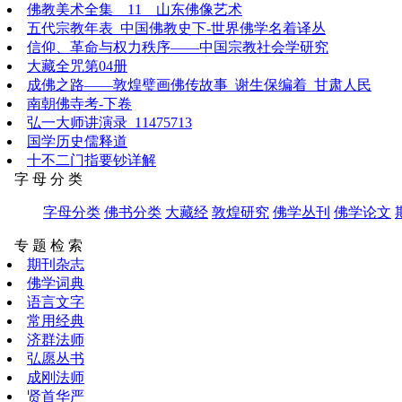
佛教美术全集__11__山东佛像艺术
五代宗教年表_中国佛教史下-世界佛学名着译丛
信仰、革命与权力秩序——中国宗教社会学研究
大藏全咒第04册
成佛之路——敦煌璧画佛传故事_谢生保编着_甘肃人民
南朝佛寺考-下卷
弘一大师讲演录_11475713
国学历史儒释道
十不二门指要钞详解
字 母 分 类
字母分类
佛书分类
大藏经
敦煌研究
佛学丛刊
佛学论文
专 题 检 索
期刊杂志
佛学词典
语言文字
常用经典
济群法师
弘愿丛书
成刚法师
贤首华严