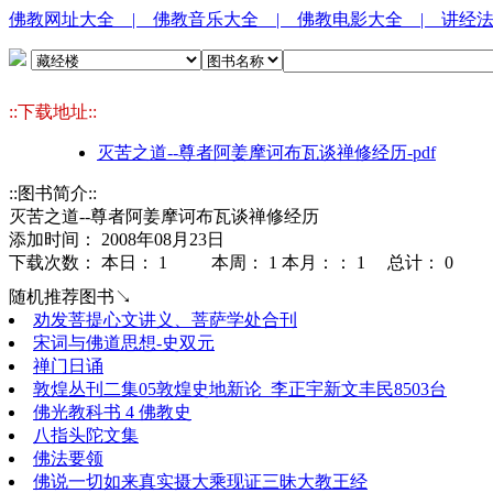
佛教网址大全
| 佛教音乐大全
| 佛教电影大全
| 讲经
::下载地址::
灭苦之道--尊者阿姜摩诃布瓦谈禅修经历-pdf
::图书简介::
灭苦之道--尊者阿姜摩诃布瓦谈禅修经历
添加时间： 2008年08月23日
下载次数： 本日：
1 本周：
1 本月：：
1 总计：
0
随机推荐图书↘
劝发菩提心文讲义、菩萨学处合刊
宋词与佛道思想-史双元
禅门日诵
敦煌丛刊二集05敦煌史地新论_李正宇新文丰民8503台
佛光教科书 4 佛教史
八指头陀文集
佛法要领
佛说一切如来真实摄大乘现证三昧大教王经