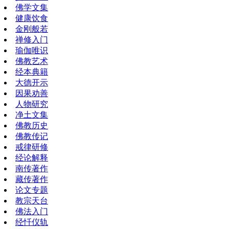
佛学文集
健康饮食
金刚般若
禅修入门
瑜伽唯识
佛教艺术
经本典籍
大德开示
因果劝善
人物研究
净土文集
佛教历史
佛教传记
戒律研修
经论解释
南传著作
藏传著作
论文专题
教宗天台
佛法入门
经忏仪轨