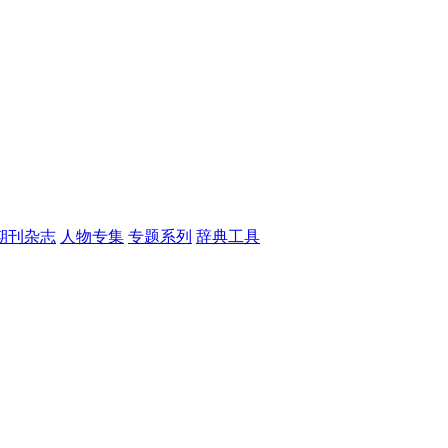
期刊杂志
人物专集
专题系列
辞典工具