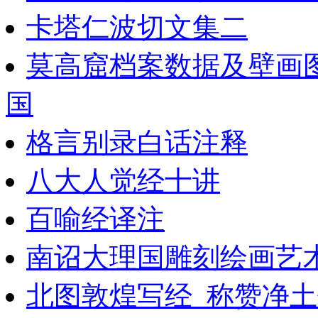
卡塔仁波切文集二
莫高窟档案数据及壁画
国
格言别录白话注释
八大人觉经十讲
百喻经译注
南诏大理国雕刻绘画艺
北图敦煌写经_称赞净