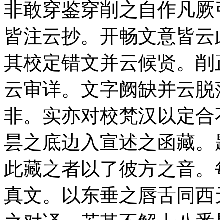
非敢穿鉴穿削之自作凡厥
皆注云抄。开畅文意皆云
其校定错文并云候贤。削
云审详。文字阙缺并云脱
非。实亦对校梵汉以定合
昙之底边入宣述之函藏。
此藏之者以了彼方之音。
真文。以东垂之唇舌同西