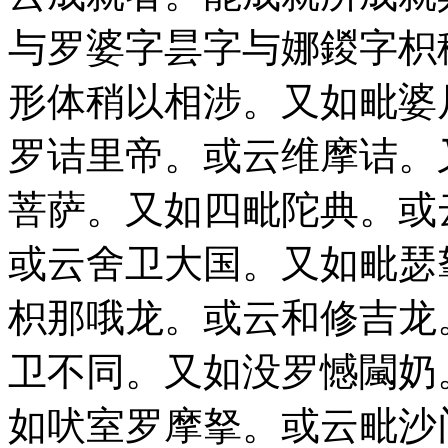
与罗婆字昙字与娜鍐字枳
形体稍以相涉。又如毗婆
罗诘里帝。或云维摩诘。
菩萨。又如四毗陀典。或
或云舍卫大国。又如毗瑟
枳那哦龙。或云和修吉龙
卫不同。又如没罗憾闏奶
如吠室罗摩拏。或云毗沙