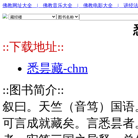
佛教网址大全
| 佛教音乐大全
| 佛教电影大全
| 讲经
::下载地址::
悉昙藏-chm
::图书简介::
叙曰。天竺（音笃）国语
可言成就藏矣。言悉昙者