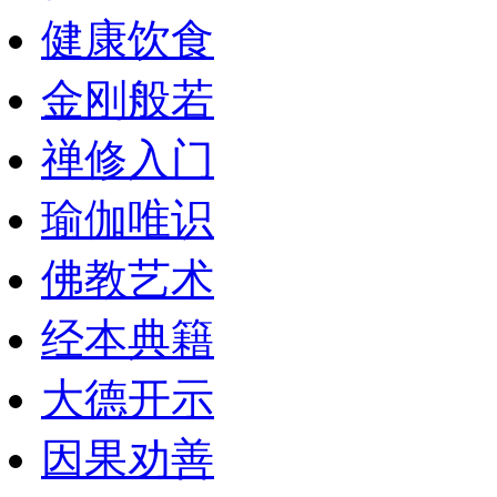
健康饮食
金刚般若
禅修入门
瑜伽唯识
佛教艺术
经本典籍
大德开示
因果劝善