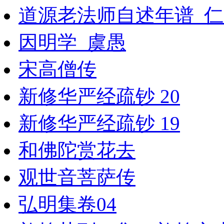
道源老法师自述年谱_
因明学_虞愚
宋高僧传
新修华严经疏钞 20
新修华严经疏钞 19
和佛陀赏花去
观世音菩萨传
弘明集卷04