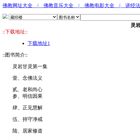
佛教网址大全
| 佛教音乐大全
| 佛教电影大全
| 讲经
灵
::下载地址::
下载地址1
::图书简介::
灵岩甘灵第一集
壹、念佛法义
贰、老和尚心
参、明信因果
肆、正见慧解
伍、持守净戒
陆、居家修道