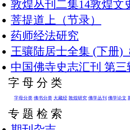
敦煌丛刊二集14敦煌文史
菩提道上（节录）
药师经法研究
王骧陆居士全集 (下册)_80
中国佛寺史志汇刊 第三辑
字 母 分 类
字母分类
佛书分类
大藏经
敦煌研究
佛学丛刊
佛学论文
专 题 检 索
期刊杂志