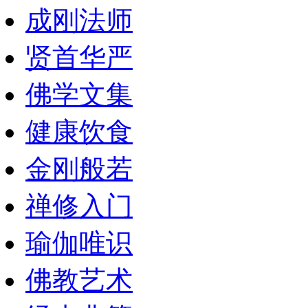
成刚法师
贤首华严
佛学文集
健康饮食
金刚般若
禅修入门
瑜伽唯识
佛教艺术