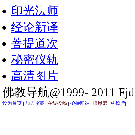
印光法师
经论新译
菩提道次
秘密仪轨
高清图片
佛教导航@1999- 2011 Fjd
设为首页
|
加入收藏
|
在线投稿
|
护持网站
|
报恩斋
|
功德榜
|