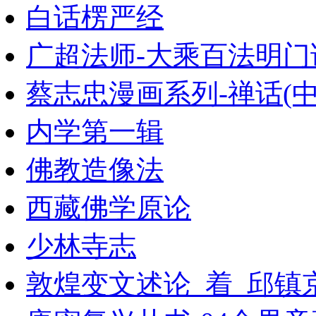
白话楞严经
广超法师-大乘百法明门
蔡志忠漫画系列-禅话(中
内学第一辑
佛教造像法
西藏佛学原论
少林寺志
敦煌变文述论_着_邱镇