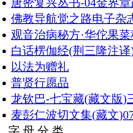
唐密复兴丛书-04金界章
佛教导航觉之路电子杂
观音治病秘方·华佗果菜
白话楞伽经(荆三隆注译
以法为赠礼
普贤行愿品
龙钦巴-七宝藏(藏文版)
麦彭仁波切文集(藏文)0
字 母 分 类