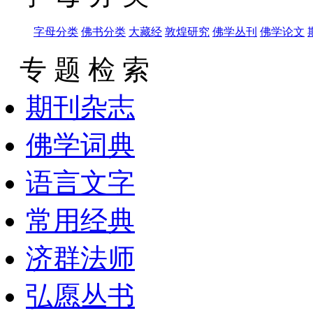
字母分类
佛书分类
大藏经
敦煌研究
佛学丛刊
佛学论文
专 题 检 索
期刊杂志
佛学词典
语言文字
常用经典
济群法师
弘愿丛书