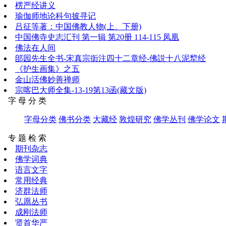
楞严经讲义
瑜伽师地论科句披寻记
吕征等著：中国佛教人物(上、下册)
中国佛寺史志汇刊 第一辑 第20册 114-115 凤凰
佛法在人间
郋园先生全书-宋真宗衘注四十二章经-佛説十八泥犂经
《护生画集》之五
金山活佛妙善禅师
宗喀巴大师全集-13-19第13函(藏文版)
字 母 分 类
字母分类
佛书分类
大藏经
敦煌研究
佛学丛刊
佛学论文
专 题 检 索
期刊杂志
佛学词典
语言文字
常用经典
济群法师
弘愿丛书
成刚法师
贤首华严