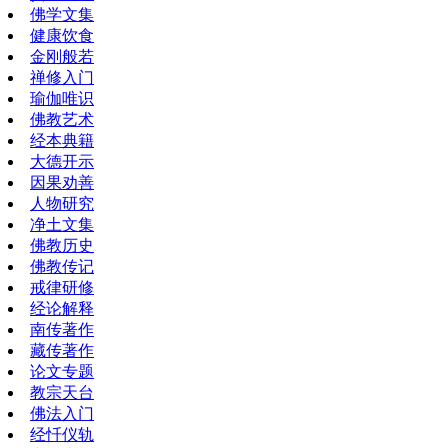
佛学文集
健康饮食
金刚般若
禅修入门
瑜伽唯识
佛教艺术
经本典籍
大德开示
因果劝善
人物研究
净土文集
佛教历史
佛教传记
戒律研修
经论解释
南传著作
藏传著作
论文专题
教宗天台
佛法入门
经忏仪轨