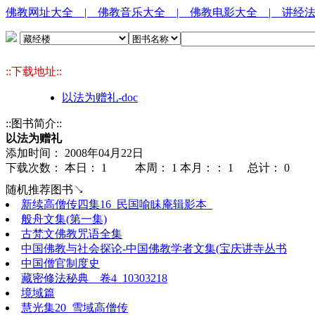
佛教网址大全
| 佛教音乐大全
| 佛教电影大全
| 讲经
::下载地址::
以法为赠礼-doc
::图书简介::
以法为赠礼
添加时间： 2008年04月22日
下载次数： 本日：
1 本周：
1 本月：：
1 总计：
0
随机推荐图书↘
新续高僧传四集16_民国喻眛庵辑影本_
般舟文集(第一集)
古梵文佛教咒语全集
中国佛教与社会探论-中国佛教学者文集(宝庆讲寺丛书
中国僧官制度史
藏密修法秘典__卷4_10303218
境域篇
慧光集20_雪域高僧传