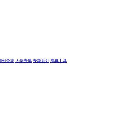
期刊杂志
人物专集
专题系列
辞典工具