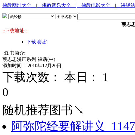
佛教网址大全
| 佛教音乐大全
| 佛教电影大全
| 讲经
蔡志忠
::下载地址::
下载地址1
::图书简介::
蔡志忠漫画系列-禅话(中)
添加时间： 2010年12月20日
下载次数： 本日：
1 
0
随机推荐图书↘
阿弥陀经要解讲义_11475