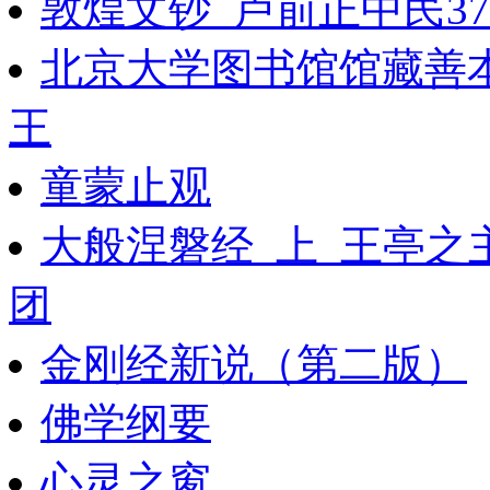
敦煌文钞_卢前正中民37
北京大学图书馆馆藏善
王
童蒙止观
大般涅磐经_上_王亭之
团
金刚经新说（第二版）
佛学纲要
心灵之窗