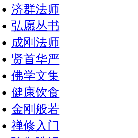
济群法师
弘愿丛书
成刚法师
贤首华严
佛学文集
健康饮食
金刚般若
禅修入门