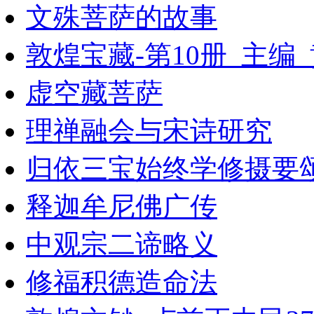
文殊菩萨的故事
敦煌宝藏-第10册_主编
虚空藏菩萨
理禅融会与宋诗研究
归依三宝始终学修摄要
释迦牟尼佛广传
中观宗二谛略义
修福积德造命法