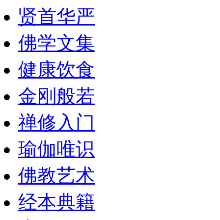
贤首华严
佛学文集
健康饮食
金刚般若
禅修入门
瑜伽唯识
佛教艺术
经本典籍