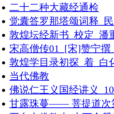
二十二种大藏经通检
觉囊答罗那塔颂词释_民族
敦煌坛经新书_校定_潘
宋高僧传01_[宋]赞宁撰
敦煌学目录初探_着_白
当代佛教
佛说仁王义国经讲义_103
甘露珠蔓—— 菩提道次