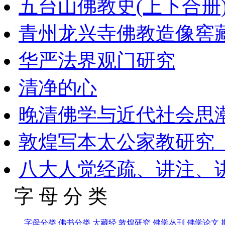
五台山佛教史(上下合册
青州龙兴寺佛教造像窖
华严法界观门研究
清净的心
晚清佛学与近代社会思潮_1
敦煌写本太公家教研究_
八大人觉经疏、讲注、
字 母 分 类
字母分类
佛书分类
大藏经
敦煌研究
佛学丛刊
佛学论文