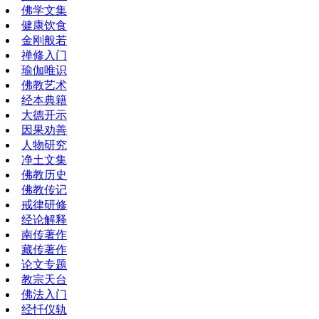
佛学文集
健康饮食
金刚般若
禅修入门
瑜伽唯识
佛教艺术
经本典籍
大德开示
因果劝善
人物研究
净土文集
佛教历史
佛教传记
戒律研修
经论解释
南传著作
藏传著作
论文专题
教宗天台
佛法入门
经忏仪轨