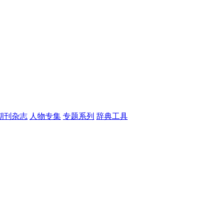
期刊杂志
人物专集
专题系列
辞典工具