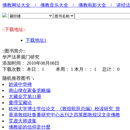
佛教网址大全
| 佛教音乐大全
| 佛教电影大全
| 讲经
::下载地址::
下载地址1
::图书简介::
华严法界观门研究
添加时间： 2010年08月08日
下载次数： 本日：
1 本周：
1 本月：：
1 总计：
0
随机推荐图书↘
妙谈中华禅
南山律在家备览略编
大藏全咒第11册
量理宝藏论
杭州大学博士学位论文_《敦煌歌辞总编》校读研究_曾
香港敦煌吐鲁番研究中心丛刊之四英图敦煌汉文非佛教
烎虚大师遗集
佛教徒的信仰是什麼