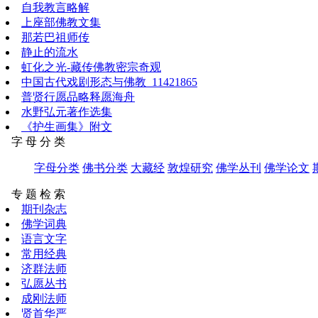
自我教言略解
上座部佛教文集
那若巴祖师传
静止的流水
虹化之光-藏传佛教密宗奇观
中国古代戏剧形态与佛教_11421865
普贤行愿品略释愿海舟
水野弘元著作选集
《护生画集》附文
字 母 分 类
字母分类
佛书分类
大藏经
敦煌研究
佛学丛刊
佛学论文
专 题 检 索
期刊杂志
佛学词典
语言文字
常用经典
济群法师
弘愿丛书
成刚法师
贤首华严