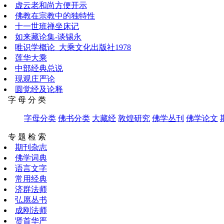
虚云老和尚方便开示
佛教在宗教中的独特性
十一世班禅坐床记
如来藏论集-谈锡永
唯识学概论_大乘文化出版社1978
莲华大乘
中部经典总说
现观庄严论
圆觉经及论释
字 母 分 类
字母分类
佛书分类
大藏经
敦煌研究
佛学丛刊
佛学论文
专 题 检 索
期刊杂志
佛学词典
语言文字
常用经典
济群法师
弘愿丛书
成刚法师
贤首华严