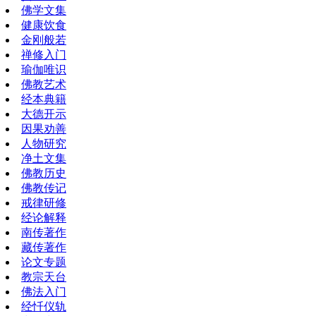
佛学文集
健康饮食
金刚般若
禅修入门
瑜伽唯识
佛教艺术
经本典籍
大德开示
因果劝善
人物研究
净土文集
佛教历史
佛教传记
戒律研修
经论解释
南传著作
藏传著作
论文专题
教宗天台
佛法入门
经忏仪轨