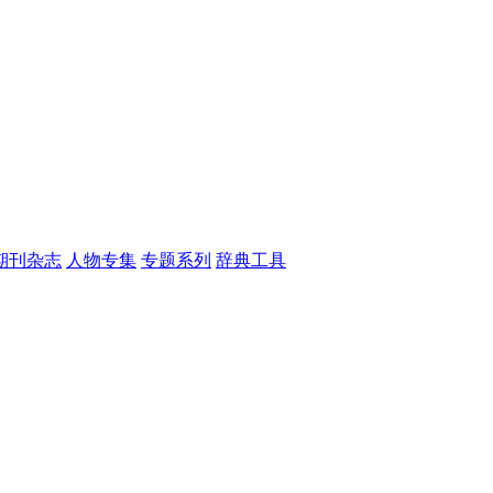
期刊杂志
人物专集
专题系列
辞典工具