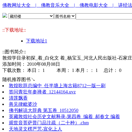
佛教网址大全
| 佛教音乐大全
| 佛教电影大全
| 讲经
::下载地址::
下载地址1
::图书简介::
敦煌学目录初探_着_白化文 着_杨宝玉_河北人民出版社-石家
添加时间： 2010年08月08日
下载次数： 本日：
1 本周：
1 本月：：
1 总计：
0
随机推荐图书↘
敦煌歌辞总编中_任半塘上海古籍8712一版一刷
答问青壮年参禅者_12144164.uvz
清莲飘香
善见律毗婆沙
佛书解说大辞典 第五卷_10512050
英藏敦煌社会历史文献释录-第四卷_编着_郝春文 编着
观世音菩萨普门品注疏（二十种）.chm
天地灵文楞严咒-宣化上人