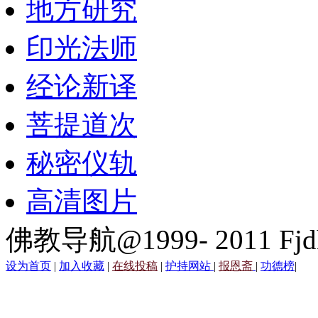
地方研究
印光法师
经论新译
菩提道次
秘密仪轨
高清图片
佛教导航@1999- 2011 Fjd
设为首页
|
加入收藏
|
在线投稿
|
护持网站
|
报恩斋
|
功德榜
|