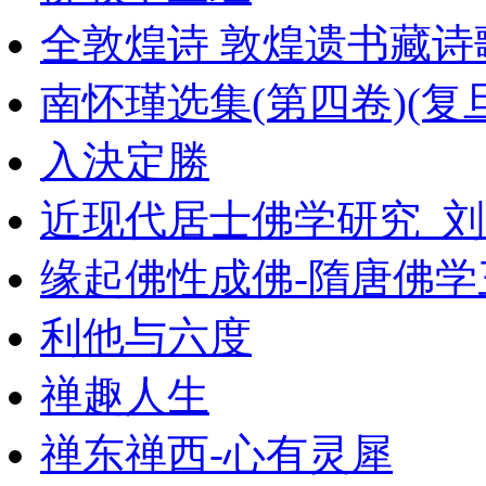
全敦煌诗 敦煌遗书藏诗
南怀瑾选集(第四卷)(复旦大
入決定勝
近现代居士佛学研究_刘成
缘起佛性成佛-隋唐佛
利他与六度
禅趣人生
禅东禅西-心有灵犀