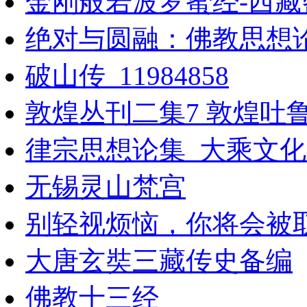
金刚般若波罗蜜经-西
绝对与圆融：佛教思想
破山传_11984858
敦煌丛刊二集7 敦煌吐
律宗思想论集_大乘文化出
无锡灵山梵宫
别轻视烦恼，你将会被
大唐玄奘三藏传史备编
佛教十三经