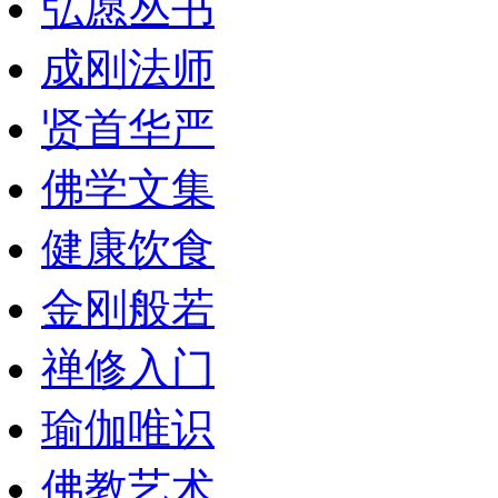
弘愿丛书
成刚法师
贤首华严
佛学文集
健康饮食
金刚般若
禅修入门
瑜伽唯识
佛教艺术