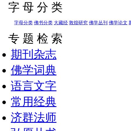
字 母 分 类
字母分类
佛书分类
大藏经
敦煌研究
佛学丛刊
佛学论文
专 题 检 索
期刊杂志
佛学词典
语言文字
常用经典
济群法师