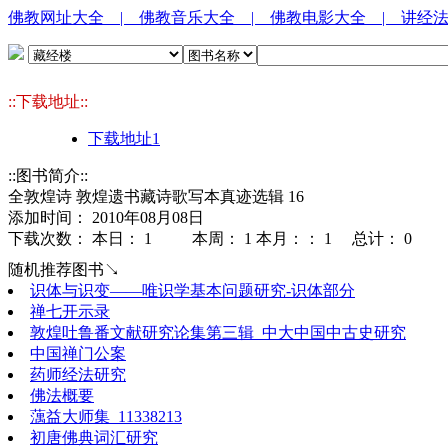
佛教网址大全
| 佛教音乐大全
| 佛教电影大全
| 讲经
::下载地址::
下载地址1
::图书简介::
全敦煌诗 敦煌遗书藏诗歌写本真迹选辑 16
添加时间： 2010年08月08日
下载次数： 本日：
1 本周：
1 本月：：
1 总计：
0
随机推荐图书↘
识体与识变——唯识学基本问题研究-识体部分
禅七开示录
敦煌吐鲁番文献研究论集第三辑_中大中国中古史研究
中国禅门公案
药师经法研究
佛法概要
蕅益大师集_11338213
初唐佛典词汇研究