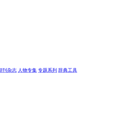
期刊杂志
人物专集
专题系列
辞典工具