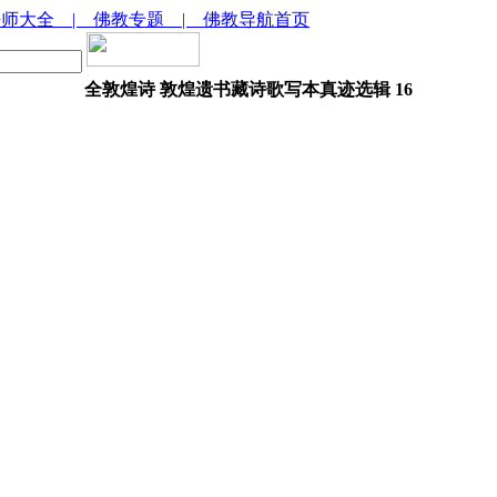
法师大全
| 佛教专题
| 佛教导航首页
全敦煌诗 敦煌遗书藏诗歌写本真迹选辑 16