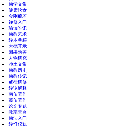
佛学文集
健康饮食
金刚般若
禅修入门
瑜伽唯识
佛教艺术
经本典籍
大德开示
因果劝善
人物研究
净土文集
佛教历史
佛教传记
戒律研修
经论解释
南传著作
藏传著作
论文专题
教宗天台
佛法入门
经忏仪轨