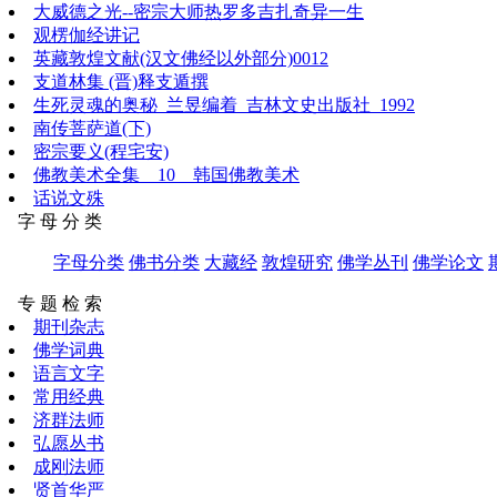
大威德之光--密宗大师热罗多吉扎奇异一生
观楞伽经讲记
英藏敦煌文献(汉文佛经以外部分)0012
支道林集 (晋)释支遁撰
生死灵魂的奥秘_兰昱编着_吉林文史出版社_1992
南传菩萨道(下)
密宗要义(程宅安)
佛教美术全集__10__韩国佛教美术
话说文殊
字 母 分 类
字母分类
佛书分类
大藏经
敦煌研究
佛学丛刊
佛学论文
专 题 检 索
期刊杂志
佛学词典
语言文字
常用经典
济群法师
弘愿丛书
成刚法师
贤首华严