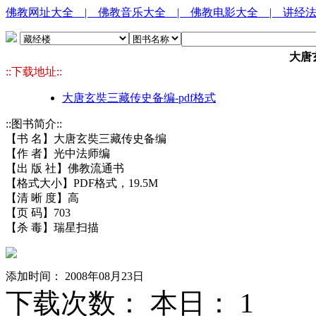
佛教网址大全
| 佛教音乐大全
| 佛教电影大全
| 讲经
大唐
::下载地址::
大唐玄奘三藏传史备编-pdf格式
::图书简介::
【书 名】大唐玄奘三藏传史备编
【作 者】光中法师编
【出 版 社】佛教流通书
【格式大小】PDF格式，19.5M
【清 晰 度】高
【页 码】703
【杀 毒】瑞星扫描
添加时间： 2008年08月23日
下载次数： 本日：
1 