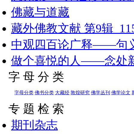
佛藏与道藏
藏外佛教文献 第9辑_115
中观四百论广释——句
做个喜悦的人——念处
字 母 分 类
字母分类
佛书分类
大藏经
敦煌研究
佛学丛刊
佛学论文
专 题 检 索
期刊杂志