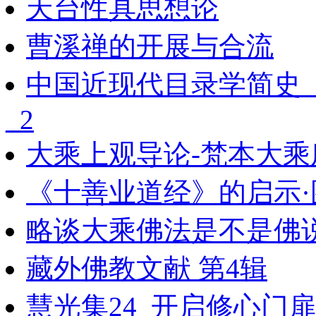
天台性具思想论
曹溪禅的开展与合流
中国近现代目录学简史
_2
大乘上观导论-梵本大乘
《十善业道经》的启示·
略谈大乘佛法是不是佛
藏外佛教文献 第4辑
慧光集24_开启修心门扉