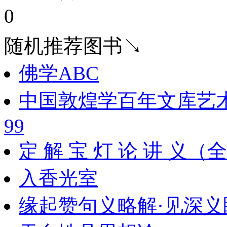
0
随机推荐图书↘
佛学ABC
中国敦煌学百年文库艺
99
定 解 宝 灯 论 讲 
入香光室
缘起赞句义略解·见深义