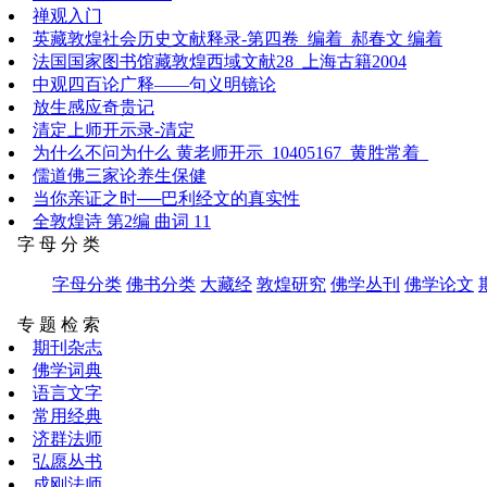
禅观入门
英藏敦煌社会历史文献释录-第四卷_编着_郝春文 编着
法国国家图书馆藏敦煌西域文献28_上海古籍2004
中观四百论广释——句义明镜论
放生感应奇贵记
清定上师开示录-清定
为什么不问为什么 黄老师开示_10405167_黄胜常着_
儒道佛三家论养生保健
当你亲证之时──巴利经文的真实性
全敦煌诗 第2编 曲词 11
字 母 分 类
字母分类
佛书分类
大藏经
敦煌研究
佛学丛刊
佛学论文
专 题 检 索
期刊杂志
佛学词典
语言文字
常用经典
济群法师
弘愿丛书
成刚法师