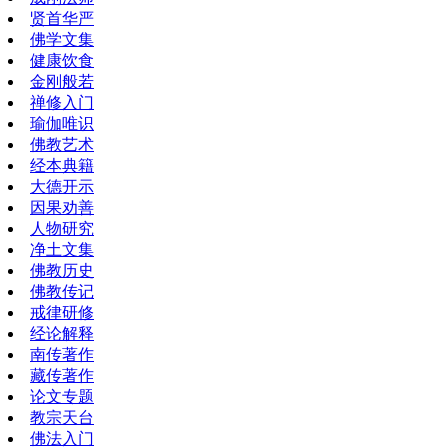
贤首华严
佛学文集
健康饮食
金刚般若
禅修入门
瑜伽唯识
佛教艺术
经本典籍
大德开示
因果劝善
人物研究
净土文集
佛教历史
佛教传记
戒律研修
经论解释
南传著作
藏传著作
论文专题
教宗天台
佛法入门