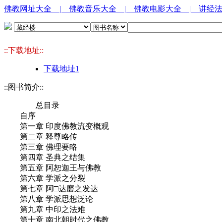
佛教网址大全
| 佛教音乐大全
| 佛教电影大全
| 讲经
::下载地址::
下载地址1
::图书简介::
总目录
自序
第一章 印度佛教流变概观
第二章 释尊略传
第三章 佛理要略
第四章 圣典之结集
第五章 阿恕迦王与佛教
第六章 学派之分裂
第七章 阿□达磨之发达
第八章 学派思想泛论
第九章 中印之法难
第十章 南北朝时代之佛教