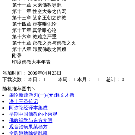
第十一章 大乘佛教导源
第十二章 性空大乘之传宏
第十三章 笈多王朝之佛教
第十四章 虚妄唯识论
第十五章 真常唯心论
第十六章 教难之严重
第十七章 密教之兴与佛教之灭
第十八章 印度佛教之回顾
附录
印度佛教大事年表
添加时间： 2009年04月23日
下载次数： 本日：
1 本周：
1 本月：：
1 总计：
0
随机推荐图书↘
肇论新疏游刃(一)-(元)释文才撰
净土三圣传记
阿弥陀经译本集成
早期中国佛教的小乘观
佛教禅学与东方文明
观音治病果菜秘方
全圆道断除错乱愿