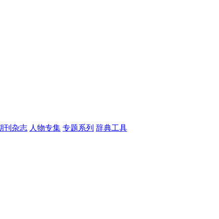
期刊杂志
人物专集
专题系列
辞典工具