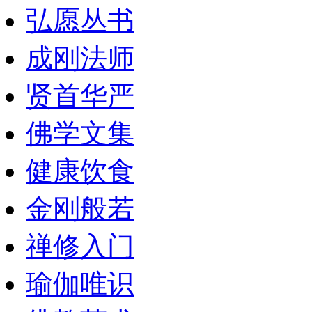
弘愿丛书
成刚法师
贤首华严
佛学文集
健康饮食
金刚般若
禅修入门
瑜伽唯识