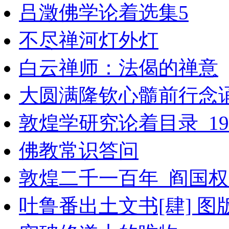
吕澂佛学论着选集5
不尽禅河灯外灯
白云禅师：法偈的禅意
大圆满隆钦心髓前行念诵
敦煌学研究论着目录_190
佛教常识答问
敦煌二千一百年_阎国权
吐鲁番出土文书[肆] 图