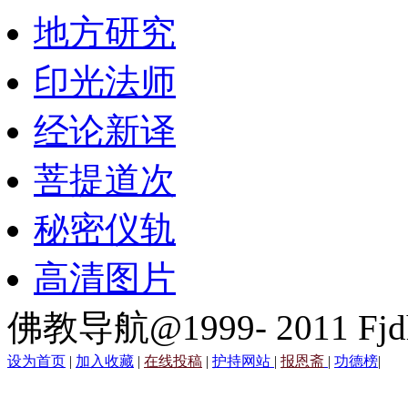
地方研究
印光法师
经论新译
菩提道次
秘密仪轨
高清图片
佛教导航@1999- 2011 Fjd
设为首页
|
加入收藏
|
在线投稿
|
护持网站
|
报恩斋
|
功德榜
|