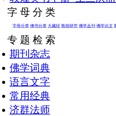
字 母 分 类
字母分类
佛书分类
大藏经
敦煌研究
佛学丛刊
佛学论文
专 题 检 索
期刊杂志
佛学词典
语言文字
常用经典
济群法师