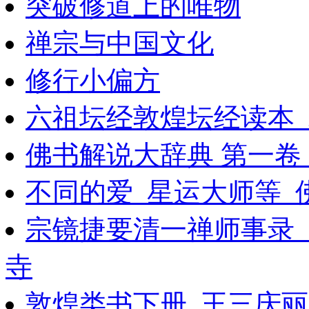
突破修道上的唯物
禅宗与中国文化
修行小偏方
六祖坛经敦煌坛经读本_
佛书解说大辞典 第一卷_10
不同的爱_星运大师等_佛
宗镜捷要清一禅师事录
寺
敦煌类书下册_王三庆丽