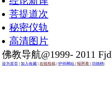
经论新译
菩提道次
秘密仪轨
高清图片
佛教导航@1999- 2011 Fjd
设为首页
|
加入收藏
|
在线投稿
|
护持网站
|
报恩斋
|
功德榜
|