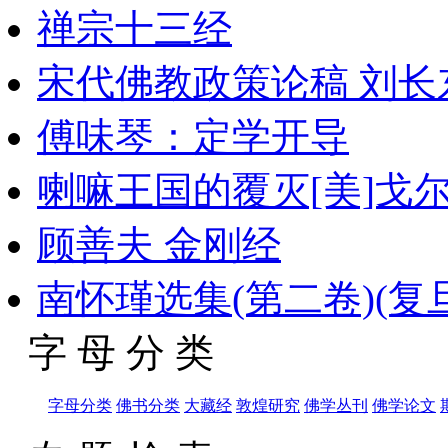
禅宗十三经
宋代佛教政策论稿 刘长
傅味琴：定学开导
喇嘛王国的覆灭[美]戈
顾善夫 金刚经
南怀瑾选集(第二卷)(复旦大
字 母 分 类
字母分类
佛书分类
大藏经
敦煌研究
佛学丛刊
佛学论文