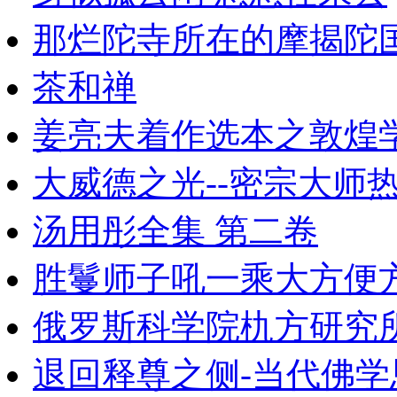
那烂陀寺所在的摩揭陀
茶和禅
姜亮夫着作选本之敦煌学
大威德之光--密宗大师
汤用彤全集 第二卷
胜鬘师子吼一乘大方便
俄罗斯科学院朹方研究所
退回释尊之侧-当代佛学