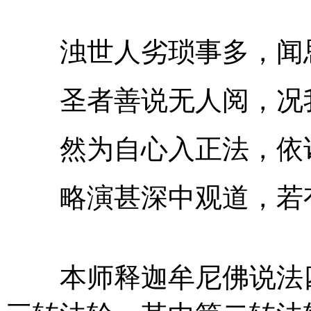
浊世人劣琐事多，闻思
圣者善说无人阅，况我
然为自心入正法，依诸
略演甚深中观道，若有
本师释迦牟尼佛说法四