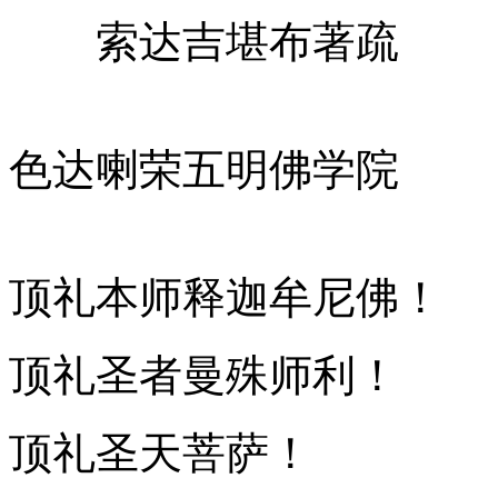
索达吉堪布著疏
色达喇荣五明佛学院
顶礼本师释迦牟尼佛！
顶礼圣者曼殊师利！
顶礼圣天菩萨！