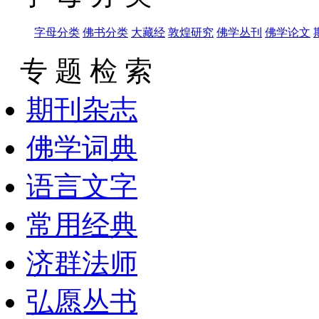
字母分类
佛书分类
大藏经
敦煌研究
佛学丛刊
佛学论文
专 题 检 索
期刊杂志
佛学词典
语言文字
常用经典
济群法师
弘愿丛书