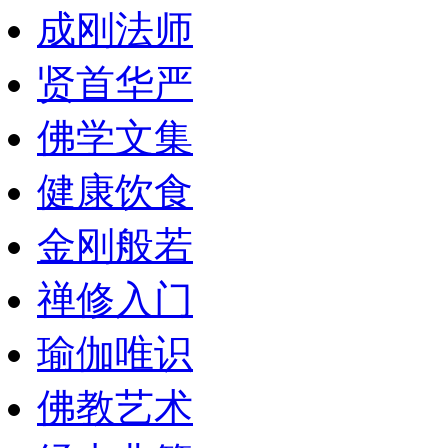
成刚法师
贤首华严
佛学文集
健康饮食
金刚般若
禅修入门
瑜伽唯识
佛教艺术