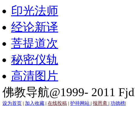
印光法师
经论新译
菩提道次
秘密仪轨
高清图片
佛教导航@1999- 2011 Fjd
设为首页
|
加入收藏
|
在线投稿
|
护持网站
|
报恩斋
|
功德榜
|