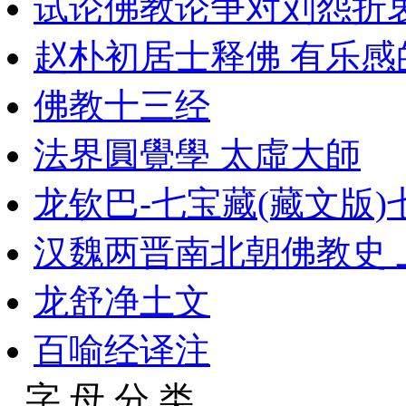
试论佛教论争对刘怨折
赵朴初居士释佛 有乐感
佛教十三经
法界圓覺學 太虛大師
龙钦巴-七宝藏(藏文版)
汉魏两晋南北朝佛教史 
龙舒净土文
百喻经译注
字 母 分 类