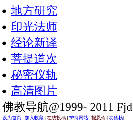
地方研究
印光法师
经论新译
菩提道次
秘密仪轨
高清图片
佛教导航@1999- 2011 Fjd
设为首页
|
加入收藏
|
在线投稿
|
护持网站
|
报恩斋
|
功德榜
|