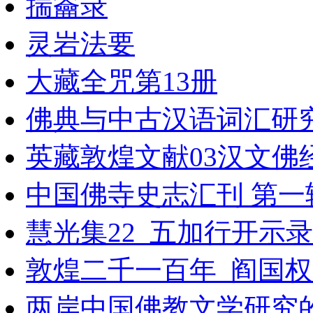
揣籥录
灵岩法要
大藏全咒第13册
佛典与中古汉语词汇研
英藏敦煌文献03汉文佛经
中国佛寺史志汇刊 第一辑 第
慧光集22_五加行开示录
敦煌二千一百年_阎国权
两岸中国佛教文学研究