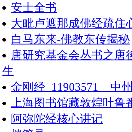
安士全书
大毗卢遮那成佛经疏住
白马东来-佛教东传揭秘
唐研究基金会丛书之唐
生
金刚经_11903571__中
上海图书馆藏敦煌吐鲁番
阿弥陀经核心讲记