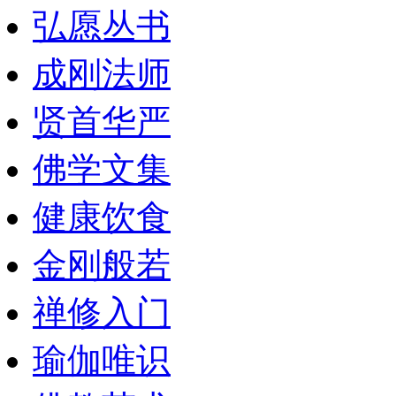
弘愿丛书
成刚法师
贤首华严
佛学文集
健康饮食
金刚般若
禅修入门
瑜伽唯识