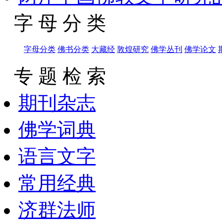
字 母 分 类
字母分类
佛书分类
大藏经
敦煌研究
佛学丛刊
佛学论文
专 题 检 索
期刊杂志
佛学词典
语言文字
常用经典
济群法师