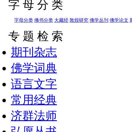
字 母 分 类
字母分类
佛书分类
大藏经
敦煌研究
佛学丛刊
佛学论文
专 题 检 索
期刊杂志
佛学词典
语言文字
常用经典
济群法师
弘愿丛书