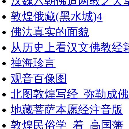
汉魏六朝佛道两教之天
敦煌俄藏(黑水城)4
佛法真实的面貌
从历史上看汉文佛教经
禅海珍言
观音百像图
北图敦煌写经_弥勒成
地藏菩萨本愿经注音版
敦煌民俗学_着_高国藩