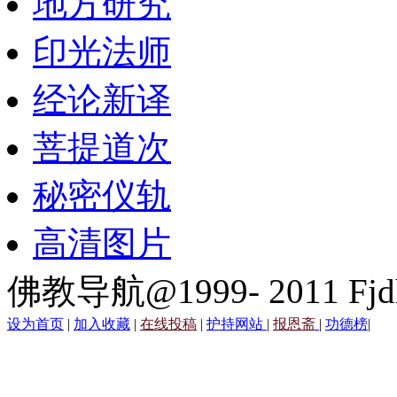
地方研究
印光法师
经论新译
菩提道次
秘密仪轨
高清图片
佛教导航@1999- 2011 Fjd
设为首页
|
加入收藏
|
在线投稿
|
护持网站
|
报恩斋
|
功德榜
|