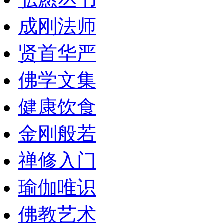
成刚法师
贤首华严
佛学文集
健康饮食
金刚般若
禅修入门
瑜伽唯识
佛教艺术