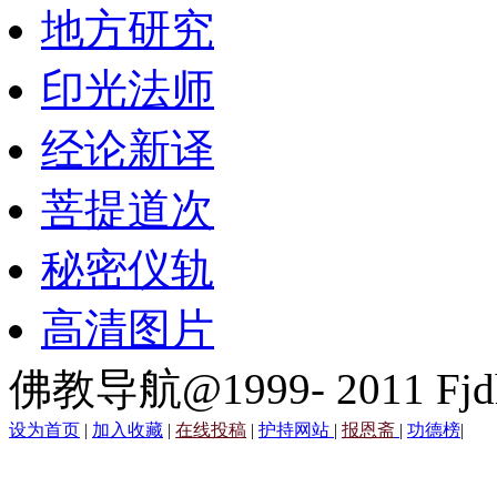
地方研究
印光法师
经论新译
菩提道次
秘密仪轨
高清图片
佛教导航@1999- 2011 Fjd
设为首页
|
加入收藏
|
在线投稿
|
护持网站
|
报恩斋
|
功德榜
|