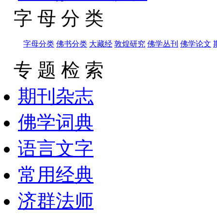
字 母 分 类
字母分类
佛书分类
大藏经
敦煌研究
佛学丛刊
佛学论文
专 题 检 索
期刊杂志
佛学词典
语言文字
常用经典
济群法师