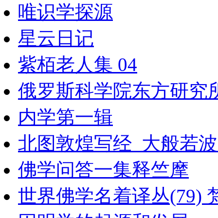
唯识学探源
星云日记
紫栢老人集 04
俄罗斯科学院东方研究
内学第一辑
北图敦煌写经_大般若波罗蜜
佛学问答一集释竺摩
世界佛学名着译丛(79) 梵