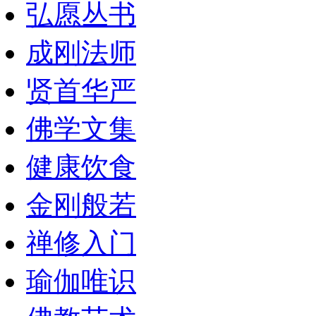
弘愿丛书
成刚法师
贤首华严
佛学文集
健康饮食
金刚般若
禅修入门
瑜伽唯识