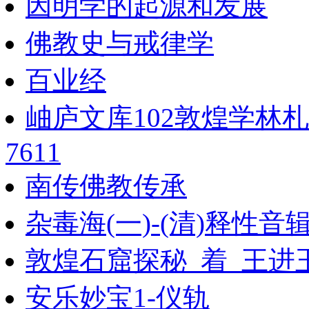
因明学的起源和发展
佛教史与戒律学
百业经
岫庐文库102敦煌学林
7611
南传佛教传承
杂毒海(一)-(清)释性音
敦煌石窟探秘_着_王进
安乐妙宝1-仪轨