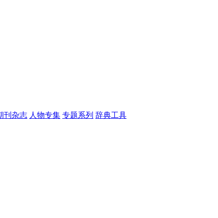
期刊杂志
人物专集
专题系列
辞典工具