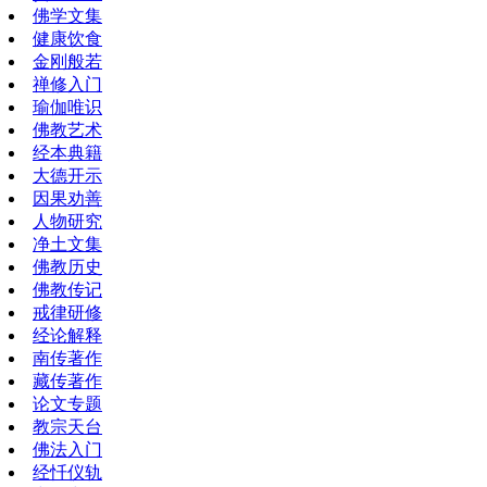
佛学文集
健康饮食
金刚般若
禅修入门
瑜伽唯识
佛教艺术
经本典籍
大德开示
因果劝善
人物研究
净土文集
佛教历史
佛教传记
戒律研修
经论解释
南传著作
藏传著作
论文专题
教宗天台
佛法入门
经忏仪轨