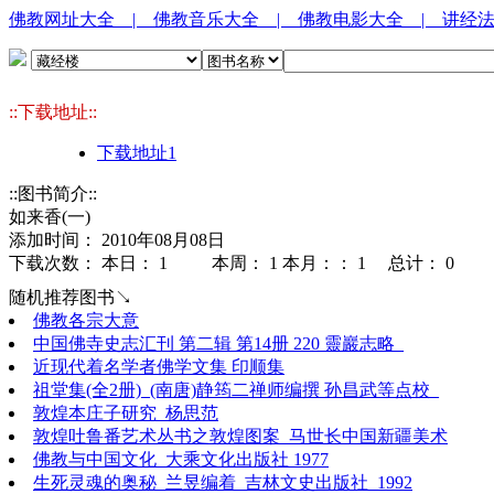
佛教网址大全
| 佛教音乐大全
| 佛教电影大全
| 讲经
::下载地址::
下载地址1
::图书简介::
如来香(一)
添加时间： 2010年08月08日
下载次数： 本日：
1 本周：
1 本月：：
1 总计：
0
随机推荐图书↘
佛教各宗大意
中国佛寺史志汇刊 第二辑 第14册 220 靈巖志略_
近现代着名学者佛学文集 印顺集
祖堂集(全2册)_(南唐)静筠二禅师编撰 孙昌武等点校_
敦煌本庄子研究_杨思范
敦煌吐鲁番艺术丛书之敦煌图案_马世长中国新疆美术
佛教与中国文化_大乘文化出版社 1977
生死灵魂的奥秘_兰昱编着_吉林文史出版社_1992