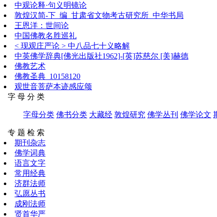
中观论释·句义明镜论
敦煌汉简-下_编_甘肃省文物考古研究所_中华书局
王恩洋：世间论
中国佛教名胜巡礼
< 现观庄严论 > 中八品七十义略解
中英佛学辞典[佛光出版社1962]-[英]苏慈尔 [美]赫德
佛教艺术
佛教圣典_10158120
观世音菩萨本迹感应颂
字 母 分 类
字母分类
佛书分类
大藏经
敦煌研究
佛学丛刊
佛学论文
专 题 检 索
期刊杂志
佛学词典
语言文字
常用经典
济群法师
弘愿丛书
成刚法师
贤首华严