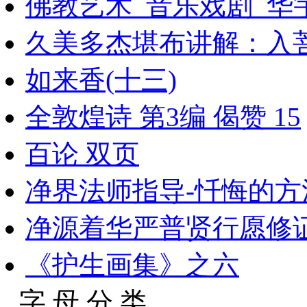
佛教艺术_音乐戏剧_华
久美多杰堪布讲解：入
如来香(十三)
全敦煌诗 第3编 偈赞 15
百论 双页
净界法师指导-忏悔的方
净源着华严普贤行愿修
《护生画集》之六
字 母 分 类