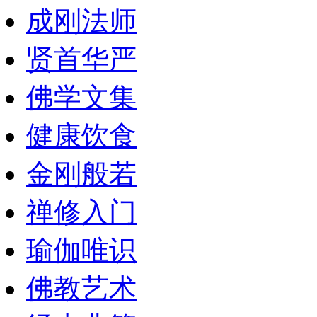
成刚法师
贤首华严
佛学文集
健康饮食
金刚般若
禅修入门
瑜伽唯识
佛教艺术