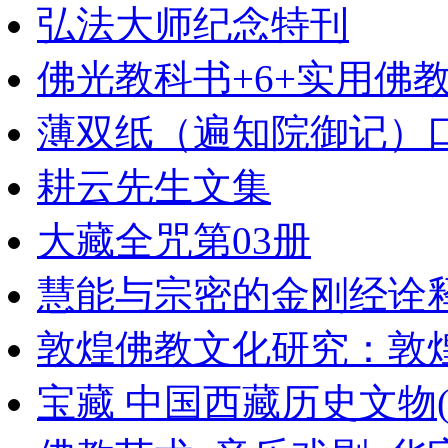
弘法大师纪念特刊
佛光教科书+6+实用佛
薄双纸（遍知院御记）
耕云先生文集
大藏全咒第03册
慧能与宗密的金刚经诠
敦煌佛教文化研究：敦
宝藏 中国西藏历史文物(