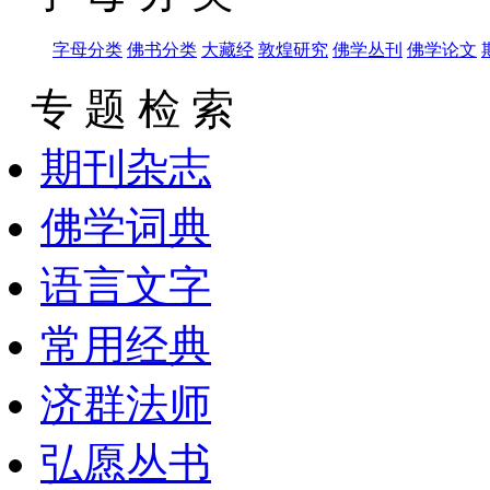
字母分类
佛书分类
大藏经
敦煌研究
佛学丛刊
佛学论文
专 题 检 索
期刊杂志
佛学词典
语言文字
常用经典
济群法师
弘愿丛书