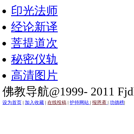
印光法师
经论新译
菩提道次
秘密仪轨
高清图片
佛教导航@1999- 2011 Fjd
设为首页
|
加入收藏
|
在线投稿
|
护持网站
|
报恩斋
|
功德榜
|