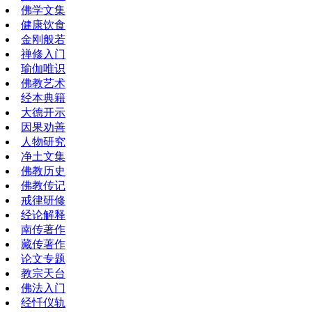
佛学文集
健康饮食
金刚般若
禅修入门
瑜伽唯识
佛教艺术
经本典籍
大德开示
因果劝善
人物研究
净土文集
佛教历史
佛教传记
戒律研修
经论解释
南传著作
藏传著作
论文专题
教宗天台
佛法入门
经忏仪轨