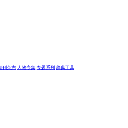
期刊杂志
人物专集
专题系列
辞典工具