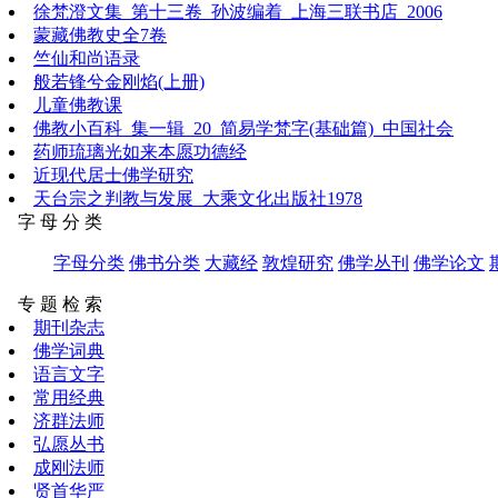
徐梵澄文集_第十三卷_孙波编着_上海三联书店_2006
蒙藏佛教史全7卷
竺仙和尚语录
般若锋兮金刚焰(上册)
儿童佛教课
佛教小百科_集一辑_20_简易学梵字(基础篇)_中国社会
药师琉璃光如来本愿功德经
近现代居士佛学研究
天台宗之判教与发展_大乘文化出版社1978
字 母 分 类
字母分类
佛书分类
大藏经
敦煌研究
佛学丛刊
佛学论文
专 题 检 索
期刊杂志
佛学词典
语言文字
常用经典
济群法师
弘愿丛书
成刚法师
贤首华严