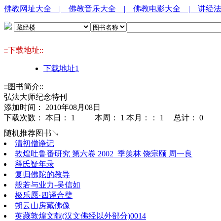
佛教网址大全
| 佛教音乐大全
| 佛教电影大全
| 讲经
::下载地址::
下载地址1
::图书简介::
弘法大师纪念特刊
添加时间： 2010年08月08日
下载次数： 本日：
1 本周：
1 本月：：
1 总计：
0
随机推荐图书↘
清初僧诤记
敦煌吐鲁番研究 第六卷 2002_季羡林 饶宗颐 周一良
释氏疑年录
复归佛陀的教导
般若与业力-吴信如
极乐愿·四译合璧
朔云山房藏佛像
英藏敦煌文献(汉文佛经以外部分)0014