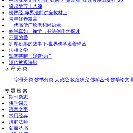
中国版本文化丛书_清刻本_黄裳着_江苏古籍出版社_20
缘起赞五十八颂
楞严经-净界法师讲座教材上
青年修养箴言
一代高僧广钦老和尚语录
翰墨真如---禅学与书法创作之探讨
不同的爱
罗摩衍那的故事下-世界佛学名着译丛
法相文学
观音菩萨与观音法门
汉传教观法脉
字 母 分 类
字母分类
佛书分类
大藏经
敦煌研究
佛学丛刊
佛学论文
专 题 检 索
期刊杂志
佛学词典
语言文字
常用经典
济群法师
弘愿丛书