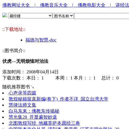
佛教网址大全
| 佛教音乐大全
| 佛教电影大全
| 讲经
::下载地址::
福德与智慧-doc
::图书简介::
伏虎—无明烦恼对治法
添加时间： 2008年04月14日
下载次数： 本日：
1 本周：
1 本月：：
1 总计：
0
随机推荐图书↘
心声录等四篇
敦煌秘籍留真新编(卷下)_作者不详_国立台湾大学
慧律法师文集
白马东来：佛教东传揭秘
慧光集28_开显遍智妙道
北图敦煌写经_地藏菩萨本愿经三卷