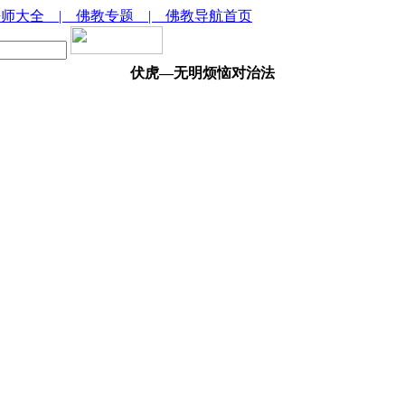
法师大全
| 佛教专题
| 佛教导航首页
伏虎—无明烦恼对治法