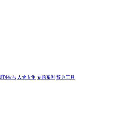
期刊杂志
人物专集
专题系列
辞典工具