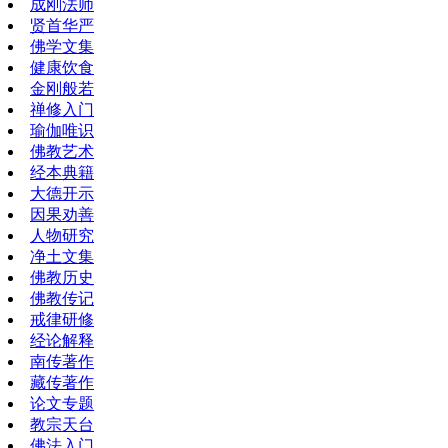
成刚法师
贤首华严
佛学文集
健康饮食
金刚般若
禅修入门
瑜伽唯识
佛教艺术
经本典籍
大德开示
因果劝善
人物研究
净土文集
佛教历史
佛教传记
戒律研修
经论解释
南传著作
藏传著作
论文专题
教宗天台
佛法入门