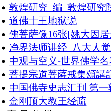
敦煌研究_编_敦煌研究
道佛十王地狱说
佛菩萨像16张[姚大因居
净界法师讲经_八大人
中观与空义-世界佛学名
菩提宗道菩薩戒集頌講
中国佛寺史志汇刊 第一辑 
金刚顶大教王经疏