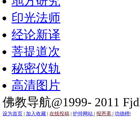
地方研究
印光法师
经论新译
菩提道次
秘密仪轨
高清图片
佛教导航@1999- 2011 Fjd
设为首页
|
加入收藏
|
在线投稿
|
护持网站
|
报恩斋
|
功德榜
|