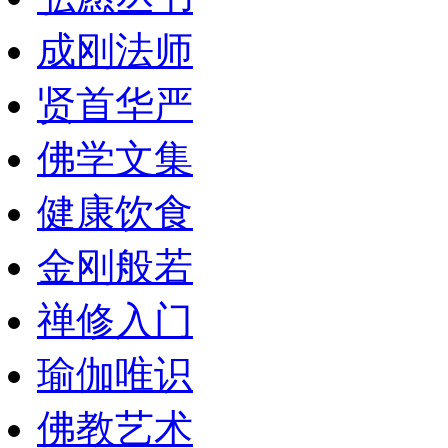
成刚法师
贤首华严
佛学文集
健康饮食
金刚般若
禅修入门
瑜伽唯识
佛教艺术