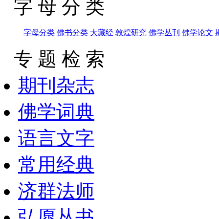
字 母 分 类
字母分类
佛书分类
大藏经
敦煌研究
佛学丛刊
佛学论文
专 题 检 索
期刊杂志
佛学词典
语言文字
常用经典
济群法师
弘愿丛书