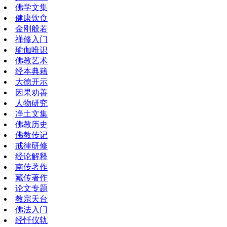
佛学文集
健康饮食
金刚般若
禅修入门
瑜伽唯识
佛教艺术
经本典籍
大德开示
因果劝善
人物研究
净土文集
佛教历史
佛教传记
戒律研修
经论解释
南传著作
藏传著作
论文专题
教宗天台
佛法入门
经忏仪轨