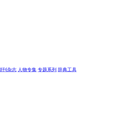
期刊杂志
人物专集
专题系列
辞典工具