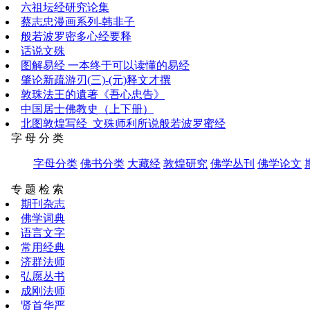
六祖坛经研究论集
蔡志忠漫画系列-韩非子
般若波罗密多心经要释
话说文殊
图解易经 一本终于可以读懂的易经
肇论新疏游刃(三)-(元)释文才撰
敦珠法王的遺著《吾心忠告》
中国居士佛教史（上下册）
北图敦煌写经_文殊师利所说般若波罗蜜经
字 母 分 类
字母分类
佛书分类
大藏经
敦煌研究
佛学丛刊
佛学论文
专 题 检 索
期刊杂志
佛学词典
语言文字
常用经典
济群法师
弘愿丛书
成刚法师
贤首华严