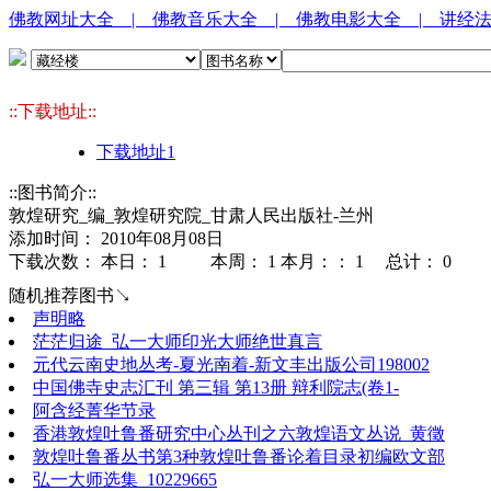
佛教网址大全
| 佛教音乐大全
| 佛教电影大全
| 讲经
::下载地址::
下载地址1
::图书简介::
敦煌研究_编_敦煌研究院_甘肃人民出版社-兰州
添加时间： 2010年08月08日
下载次数： 本日：
1 本周：
1 本月：：
1 总计：
0
随机推荐图书↘
声明略
茫茫归途_弘一大师印光大师绝世真言
元代云南史地丛考-夏光南着-新文丰出版公司198002
中国佛寺史志汇刊 第三辑 第13册 辩利院志(卷1-
阿含经菁华节录
香港敦煌吐鲁番研究中心丛刊之六敦煌语文丛说_黄徵
敦煌吐鲁番丛书第3种敦煌吐鲁番论着目录初编欧文部
弘一大师选集_10229665