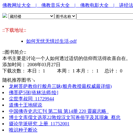
佛教网址大全
| 佛教音乐大全
| 佛教电影大全
| 讲经
::下载地址::
如何无忧无惧过生活-pdf
::图书简介::
本书主要是讨论一个人如何透过适切的信仰而活得欢喜自在。
添加时间： 2008年03月27日
下载次数： 本日：
1 本周：
1 本月：：
1 总计：
0
随机推荐图书↘
龙树菩萨教你行般舟三昧(般舟教授最权威最详细)
佛菩萨5张[依林法师/绘]
尘世李叔同_11729944
道佛十王地狱说
中国佛寺史志汇刊 第二辑 第14册 220 靈巖志略_
博士文库儒文选萃22敦煌汉文写卷俗字及其现象_蔡忠
摄论学派研究 上册_11752001
唯识种子断论