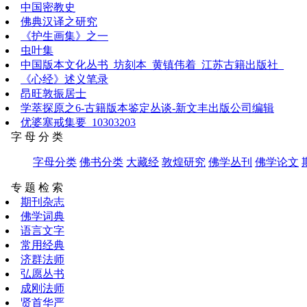
中国密教史
佛典汉译之研究
《护生画集》之一
虫叶集
中国版本文化丛书_坊刻本_黄镇伟着_江苏古籍出版社_
《心经》述义笔录
昂旺敦振居士
学萃探原之6-古籍版本鉴定丛谈-新文丰出版公司编辑
优婆塞戒集要_10303203
字 母 分 类
字母分类
佛书分类
大藏经
敦煌研究
佛学丛刊
佛学论文
专 题 检 索
期刊杂志
佛学词典
语言文字
常用经典
济群法师
弘愿丛书
成刚法师
贤首华严