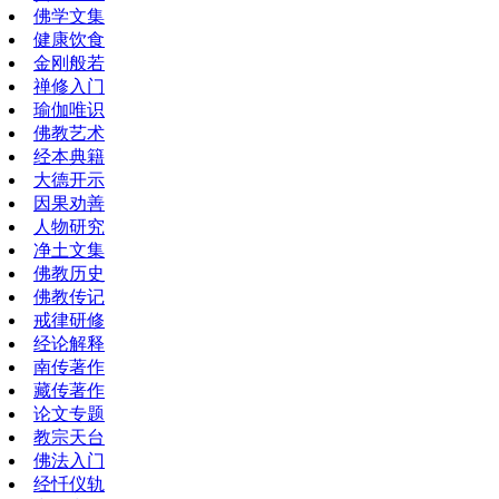
佛学文集
健康饮食
金刚般若
禅修入门
瑜伽唯识
佛教艺术
经本典籍
大德开示
因果劝善
人物研究
净土文集
佛教历史
佛教传记
戒律研修
经论解释
南传著作
藏传著作
论文专题
教宗天台
佛法入门
经忏仪轨