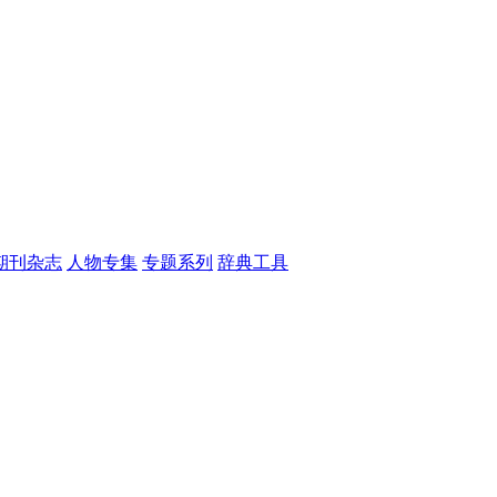
期刊杂志
人物专集
专题系列
辞典工具