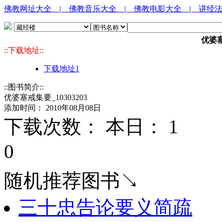
佛教网址大全
| 佛教音乐大全
| 佛教电影大全
| 讲经
优婆塞
::下载地址::
下载地址1
::图书简介::
优婆塞戒集要_10303203
添加时间： 2010年08月08日
下载次数： 本日：
1 
0
随机推荐图书↘
三十忠告论要义简疏