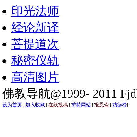
印光法师
经论新译
菩提道次
秘密仪轨
高清图片
佛教导航@1999- 2011 Fjd
设为首页
|
加入收藏
|
在线投稿
|
护持网站
|
报恩斋
|
功德榜
|