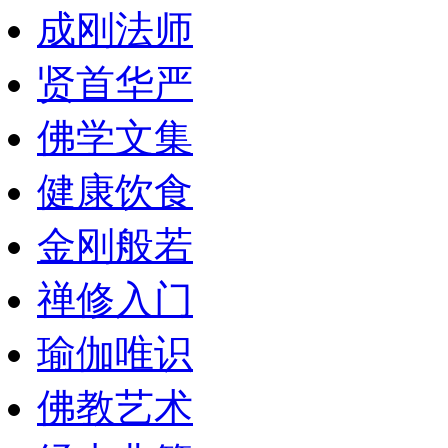
成刚法师
贤首华严
佛学文集
健康饮食
金刚般若
禅修入门
瑜伽唯识
佛教艺术