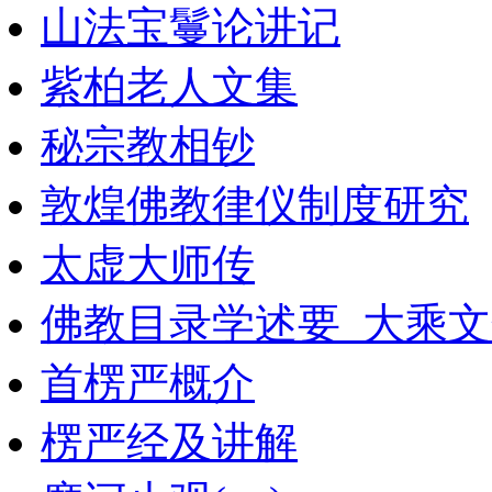
山法宝鬘论讲记
紫柏老人文集
秘宗教相钞
敦煌佛教律仪制度研究
太虚大师传
佛教目录学述要_大乘文化
首楞严概介
楞严经及讲解