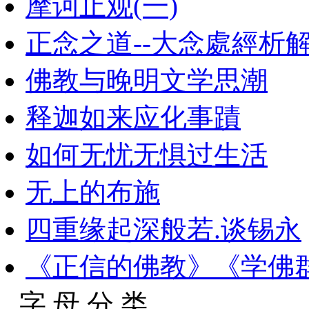
摩诃止观(一)
正念之道--大念處經析
佛教与晚明文学思潮
释迦如来应化事蹟
如何无忧无惧过生活
无上的布施
四重缘起深般若.谈锡永
《正信的佛教》《学佛
字 母 分 类