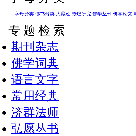
字母分类
佛书分类
大藏经
敦煌研究
佛学丛刊
佛学论文
专 题 检 索
期刊杂志
佛学词典
语言文字
常用经典
济群法师
弘愿丛书