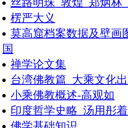
丝路明珠_敦煌_郑炳林_
楞严大义
莫高窟档案数据及壁画
国
禅学论文集
台湾佛教篇_大乘文化出版
小乘佛教概述-高观如
印度哲学史略_汤用彤着_
佛学基础知识