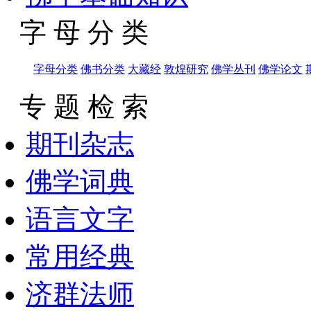
字 母 分 类
字母分类
佛书分类
大藏经
敦煌研究
佛学丛刊
佛学论文
专 题 检 索
期刊杂志
佛学词典
语言文字
常用经典
济群法师