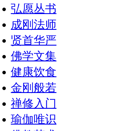
弘愿丛书
成刚法师
贤首华严
佛学文集
健康饮食
金刚般若
禅修入门
瑜伽唯识