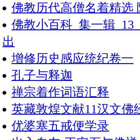
佛教历代高僧名着精选 附略传
佛教小百科_集一辑_1
出
增修历史感应统纪卷一
孔子与释迦
禅宗着作词语汇释
英藏敦煌文献11汉文佛经
优婆塞五戒便学录