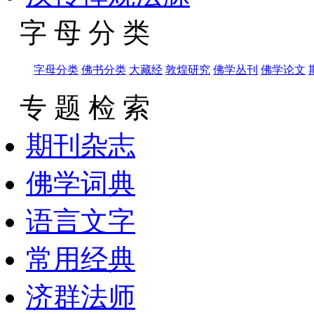
字 母 分 类
字母分类
佛书分类
大藏经
敦煌研究
佛学丛刊
佛学论文
专 题 检 索
期刊杂志
佛学词典
语言文字
常用经典
济群法师