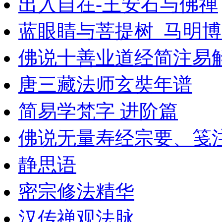
出入自在-王安石与佛禅
蓝眼睛与菩提树_马明博着
佛说十善业道经简注易
唐三藏法师玄奘年谱
简易学梵字 进阶篇
佛说无量寿经宗要、笺
静思语
密宗修法精华
汉传禅观法脉