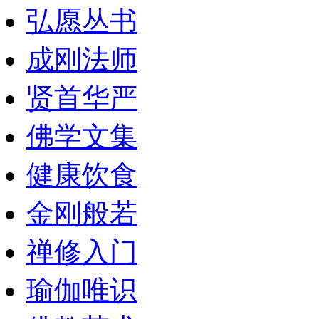
弘愿丛书
成刚法师
贤首华严
佛学文集
健康饮食
金刚般若
禅修入门
瑜伽唯识