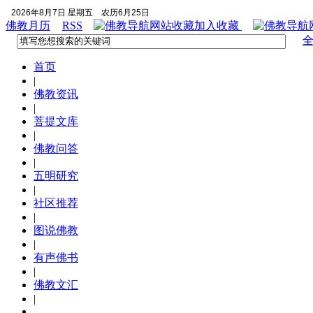
2026年8月7日 星期五
农历6月25日
佛教月历
RSS
加入收藏
首页
|
佛教资讯
|
菩提文库
|
佛教问答
|
五明研究
|
社区推荐
|
图说佛教
|
有声佛书
|
佛教文汇
|