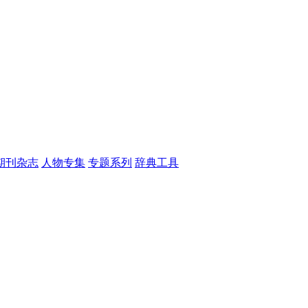
期刊杂志
人物专集
专题系列
辞典工具