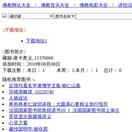
佛教网址大全
| 佛教音乐大全
| 佛教电影大全
| 讲经
::下载地址::
下载地址1
::图书简介::
藏秘-唐卡奥义_11376666
添加时间： 2010年08月08日
下载次数： 本日：
1 本周：
1 本月：：
1 总计：
0
随机推荐图书↘
近现代着名学者佛学文集 杨仁山集
宗镜录略讲_10229740
人施设论
希热将参仁波切讲授：大圆满心要精义加行指导
法国国家图书馆敦煌遗书10_1_法国国家图书馆上海古
菩提道次第摄颂讲义
心灵之窗
藏传因明学-杨化群