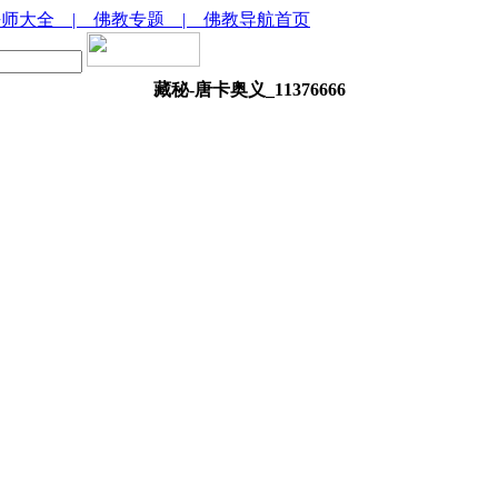
法师大全
| 佛教专题
| 佛教导航首页
藏秘-唐卡奥义_11376666