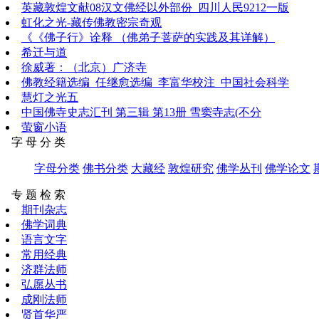
英藏敦煌文献08汉文佛经以外部份_四川人民9212一版
虹化之光-藏传佛教密宗奇观
《《佛子行》诠释 （佛弟子菩萨的实践及其详解）
希迁与道
徐威著：（北京）广济寺
佛教经籍选编_任继愈选编_李富华校注_中国社会科学
慧灯之光五
中国佛寺史志汇刊 第三辑 第13册 雪窦寺志(不分
萤窗小语
字 母 分 类
字母分类
佛书分类
大藏经
敦煌研究
佛学丛刊
佛学论文
专 题 检 索
期刊杂志
佛学词典
语言文字
常用经典
济群法师
弘愿丛书
成刚法师
贤首华严