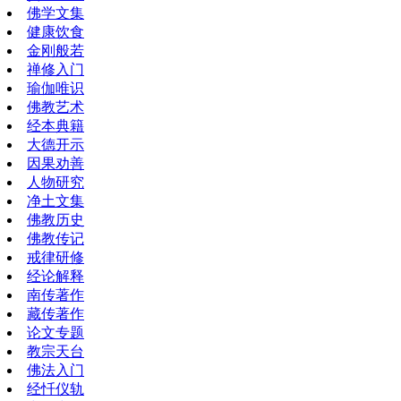
佛学文集
健康饮食
金刚般若
禅修入门
瑜伽唯识
佛教艺术
经本典籍
大德开示
因果劝善
人物研究
净土文集
佛教历史
佛教传记
戒律研修
经论解释
南传著作
藏传著作
论文专题
教宗天台
佛法入门
经忏仪轨