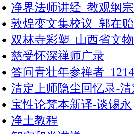
净界法师讲经_教观纲
敦煌变文集校议_郭在贻
双林寺彩塑_山西省文物
慈受怀深禅师广录
答问青壮年参禅者_121441
清定上师隐尘回忆录-清
宝性论梵本新译-谈锡永
净土教程