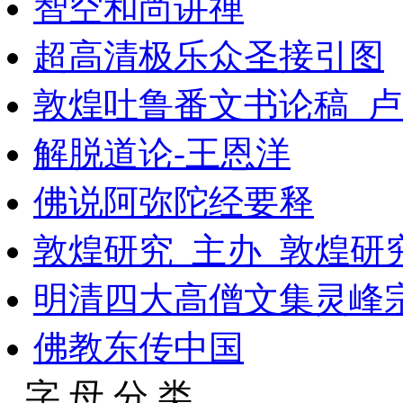
智空和尚讲禅
超高清极乐众圣接引图
敦煌吐鲁番文书论稿_卢
解脱道论-王恩洋
佛说阿弥陀经要释
敦煌研究_主办_敦煌研
明清四大高僧文集灵峰
佛教东传中国
字 母 分 类