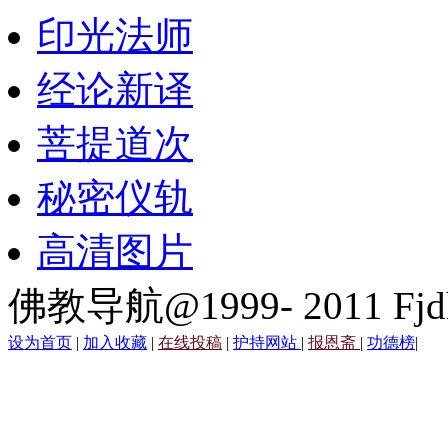
印光法师
经论新译
菩提道次
秘密仪轨
高清图片
佛教导航@1999- 2011 Fjd
设为首页
|
加入收藏
|
在线投稿
|
护持网站
|
报恩斋
|
功德榜
|