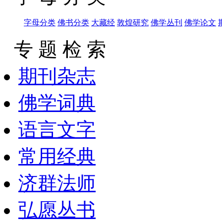
字母分类
佛书分类
大藏经
敦煌研究
佛学丛刊
佛学论文
专 题 检 索
期刊杂志
佛学词典
语言文字
常用经典
济群法师
弘愿丛书