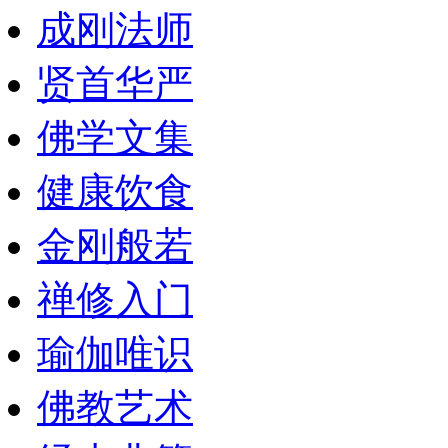
成刚法师
贤首华严
佛学文集
健康饮食
金刚般若
禅修入门
瑜伽唯识
佛教艺术