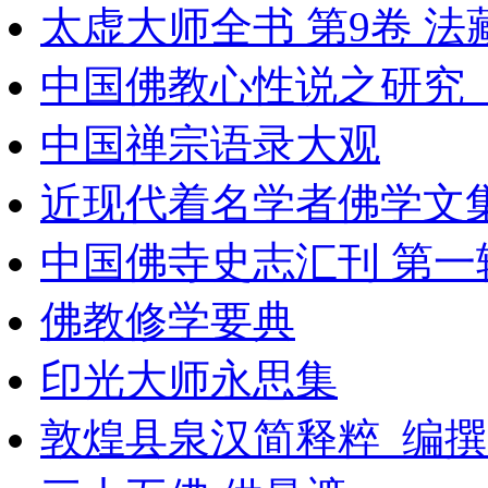
太虚大师全书 第9卷 法
中国佛教心性说之研究_10
中国禅宗语录大观
近现代着名学者佛学文集
中国佛寺史志汇刊 第一辑 
佛教修学要典
印光大师永思集
敦煌县泉汉简释粹_编撰