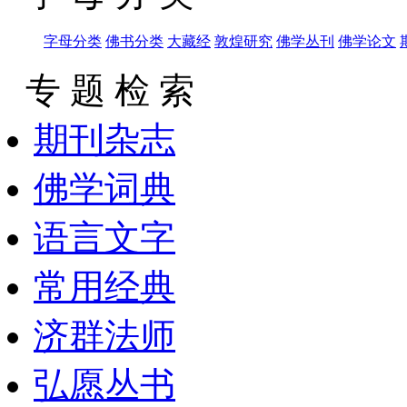
字母分类
佛书分类
大藏经
敦煌研究
佛学丛刊
佛学论文
专 题 检 索
期刊杂志
佛学词典
语言文字
常用经典
济群法师
弘愿丛书