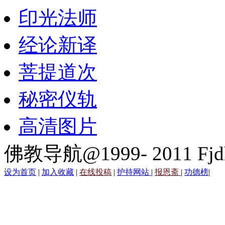
印光法师
经论新译
菩提道次
秘密仪轨
高清图片
佛教导航@1999- 2011 Fjd
设为首页
|
加入收藏
|
在线投稿
|
护持网站
|
报恩斋
|
功德榜
|