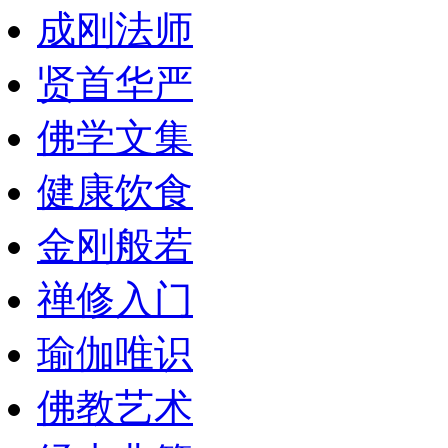
成刚法师
贤首华严
佛学文集
健康饮食
金刚般若
禅修入门
瑜伽唯识
佛教艺术