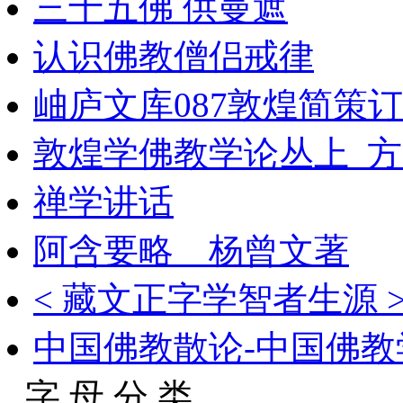
三十五佛 供曼遮
认识佛教僧侣戒律
岫庐文库087敦煌简策订
敦煌学佛教学论丛上_方
禅学讲话
阿含要略 杨曾文著
< 藏文正字学智者生源 
中国佛教散论-中国佛教
字 母 分 类