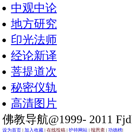
中观中论
地方研究
印光法师
经论新译
菩提道次
秘密仪轨
高清图片
佛教导航@1999- 2011 Fjd
设为首页
|
加入收藏
|
在线投稿
|
护持网站
|
报恩斋
|
功德榜
|