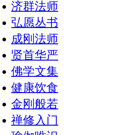
济群法师
弘愿丛书
成刚法师
贤首华严
佛学文集
健康饮食
金刚般若
禅修入门