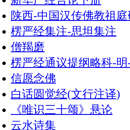
陕西-中国汉传佛教祖庭研究
楞严经集注-思坦集注
僧羯磨
楞严经通议提纲略科-明
信愿念佛
白话圆觉经(文行注译)
《唯识三十颂》悬论
云水诗集