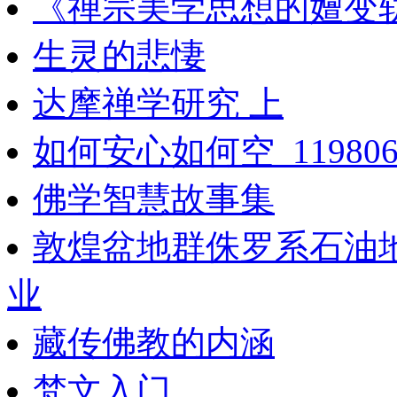
《禅宗美学思想的嬗变
生灵的悲悽
达摩禅学研究 上
如何安心如何空_119806
佛学智慧故事集
敦煌盆地群侏罗系石油
业
藏传佛教的内涵
梵文入门