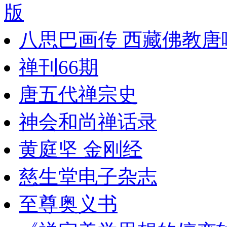
版
八思巴画传 西藏佛教唐嘎艺
禅刊66期
唐五代禅宗史
神会和尚禅话录
黄庭坚 金刚经
慈生堂电子杂志
至尊奥义书