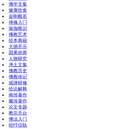
佛学文集
健康饮食
金刚般若
禅修入门
瑜伽唯识
佛教艺术
经本典籍
大德开示
因果劝善
人物研究
净土文集
佛教历史
佛教传记
戒律研修
经论解释
南传著作
藏传著作
论文专题
教宗天台
佛法入门
经忏仪轨