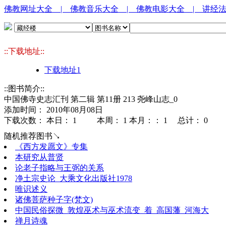
佛教网址大全
| 佛教音乐大全
| 佛教电影大全
| 讲经
::下载地址::
下载地址1
::图书简介::
中国佛寺史志汇刊 第二辑 第11册 213 尧峰山志_0
添加时间： 2010年08月08日
下载次数： 本日：
1 本周：
1 本月：：
1 总计：
0
随机推荐图书↘
《西方发愿文》专集
本研究从普贤
论老子指略与王弼的关系
净土宗史论_大乘文化出版社1978
唯识述义
诸佛菩萨种子字(梵文)
中国民俗探微_敦煌巫术与巫术流变_着_高国藩_河海大
禅月诗魂