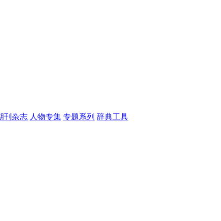
期刊杂志
人物专集
专题系列
辞典工具