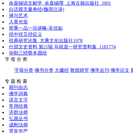
余嘉锡说文献学_余嘉锡撰_上海古籍出版社_2001
白话观无量寿经(魏琪注译)
禅与艺术
入香光室
密乘一品一论讲略-吴信如
径中径又径征义
经典研究论集_大乘文化出版社1978
什邡文史资料 第21辑 马祖道一研究资料集_1181774
弥勒三经暨本愿经
字 母 分 类
字母分类
佛书分类
大藏经
敦煌研究
佛学丛刊
佛学论文
专 题 检 索
期刊杂志
佛学词典
语言文字
常用经典
济群法师
弘愿丛书
成刚法师
贤首华严