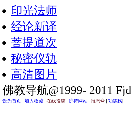
印光法师
经论新译
菩提道次
秘密仪轨
高清图片
佛教导航@1999- 2011 Fjd
设为首页
|
加入收藏
|
在线投稿
|
护持网站
|
报恩斋
|
功德榜
|