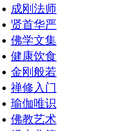
成刚法师
贤首华严
佛学文集
健康饮食
金刚般若
禅修入门
瑜伽唯识
佛教艺术