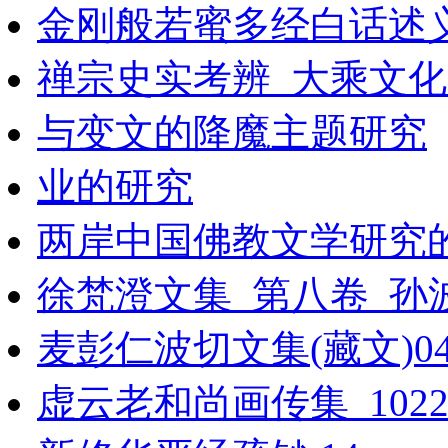
金刚般若蜜多经白话述
禅宗史实考辨_大乘文化出
与变文的降魔主题研究
业的研究
两岸中国佛教文学研究
徐梵澄文集_第八卷_孙波
麦彭仁波切文集(藏文)04
虚云老和尚画传集_10229