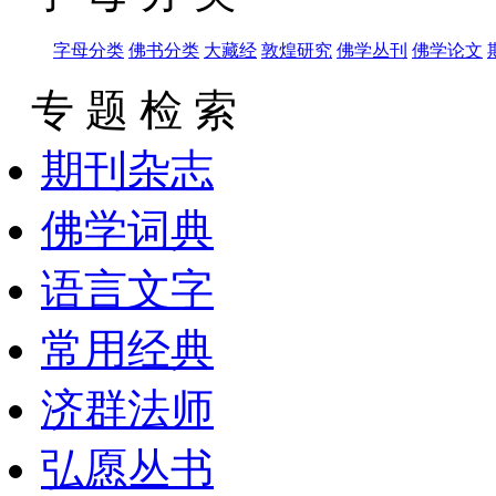
字母分类
佛书分类
大藏经
敦煌研究
佛学丛刊
佛学论文
专 题 检 索
期刊杂志
佛学词典
语言文字
常用经典
济群法师
弘愿丛书