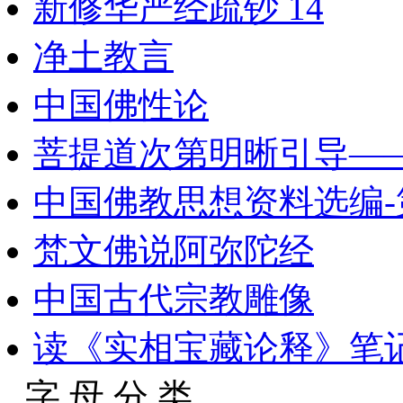
新修华严经疏钞 14
净土教言
中国佛性论
菩提道次第明晰引导—
中国佛教思想资料选编-
梵文佛说阿弥陀经
中国古代宗教雕像
读《实相宝藏论释》笔
字 母 分 类