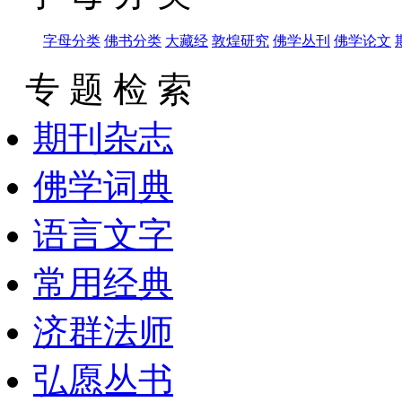
字母分类
佛书分类
大藏经
敦煌研究
佛学丛刊
佛学论文
专 题 检 索
期刊杂志
佛学词典
语言文字
常用经典
济群法师
弘愿丛书