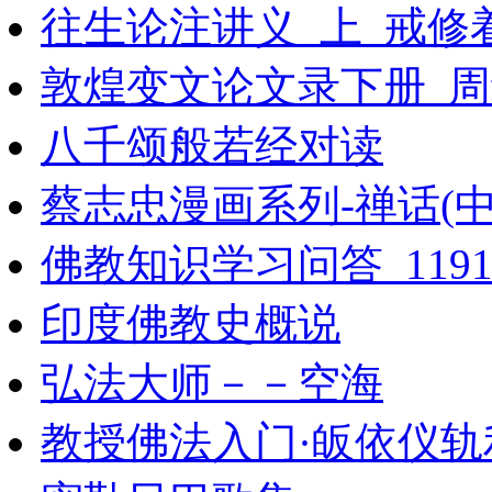
往生论注讲义_上_戒修着
敦煌变文论文录下册_周
八千颂般若经对读
蔡志忠漫画系列-禅话(中
佛教知识学习问答_11914
印度佛教史概说
弘法大师－－空海
教授佛法入门·皈依仪