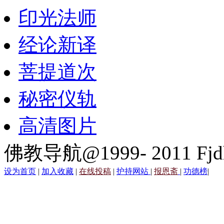
印光法师
经论新译
菩提道次
秘密仪轨
高清图片
佛教导航@1999- 2011 Fjd
设为首页
|
加入收藏
|
在线投稿
|
护持网站
|
报恩斋
|
功德榜
|