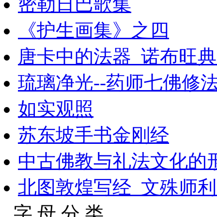
密勒日巴歌集
《护生画集》之四
唐卡中的法器_诺布旺典着
琉璃净光--药师七佛修
如实观照
苏东坡手书金刚经
中古佛教与礼法文化的
北图敦煌写经_文殊师
字 母 分 类