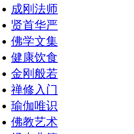
成刚法师
贤首华严
佛学文集
健康饮食
金刚般若
禅修入门
瑜伽唯识
佛教艺术