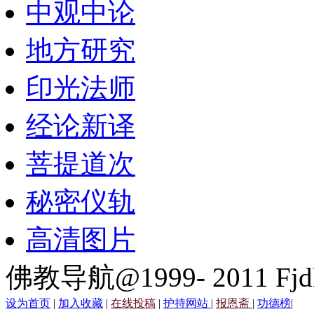
中观中论
地方研究
印光法师
经论新译
菩提道次
秘密仪轨
高清图片
佛教导航@1999- 2011 Fjd
设为首页
|
加入收藏
|
在线投稿
|
护持网站
|
报恩斋
|
功德榜
|