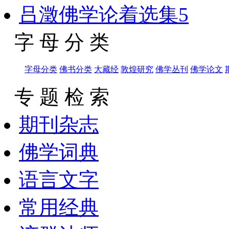
吕澂佛学论着选集5
字 母 分 类
字母分类
佛书分类
大藏经
敦煌研究
佛学丛刊
佛学论文
专 题 检 索
期刊杂志
佛学词典
语言文字
常用经典