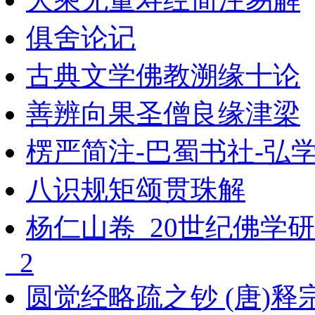
俱舍论记
古典文学佛教溯缘十论
善辨向果圣僧良缘津梁
楞严简注-巴蜀书社-弘
八识规矩颂贯珠解
杨仁山卷_20世纪佛学
_2
圆觉经略疏之钞 (唐)释