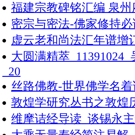
福建宗教碑铭汇编 泉州府
密宗与密法-佛家修持必
虚云老和尚法汇年谱增订本_
大圆满精萃_1139102
_20
丝路佛教-世界佛学名着
敦煌学研究丛书之敦煌
维摩诘经导读_谈锡永主编
大乘无量寿经简注易解