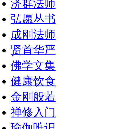
济群法师
弘愿丛书
成刚法师
贤首华严
佛学文集
健康饮食
金刚般若
禅修入门
瑜伽唯识