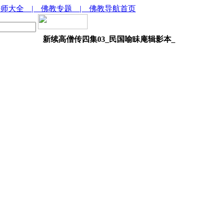
法师大全
| 佛教专题
| 佛教导航首页
新续高僧传四集03_民国喻眛庵辑影本_