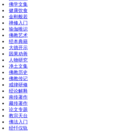
佛学文集
健康饮食
金刚般若
禅修入门
瑜伽唯识
佛教艺术
经本典籍
大德开示
因果劝善
人物研究
净土文集
佛教历史
佛教传记
戒律研修
经论解释
南传著作
藏传著作
论文专题
教宗天台
佛法入门
经忏仪轨