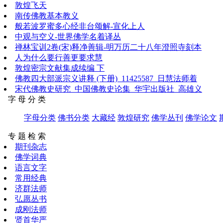
敦煌飞天
南传佛教基本教义
般若波罗蜜多心经非台颂解-宣化上人
中观与空义-世界佛学名着译丛
禅林宝训2卷(宋)释净善辑-明万历二十八年澄照寺刻本
人为什么要行善更要求慧
敦煌密宗文献集成续编 下
佛教四大部派宗义讲释 (下册)_11425587_日慧法师着
宋代佛教史研究_中国佛教史论集_华宇出版社_高雄义
字 母 分 类
字母分类
佛书分类
大藏经
敦煌研究
佛学丛刊
佛学论文
专 题 检 索
期刊杂志
佛学词典
语言文字
常用经典
济群法师
弘愿丛书
成刚法师
贤首华严