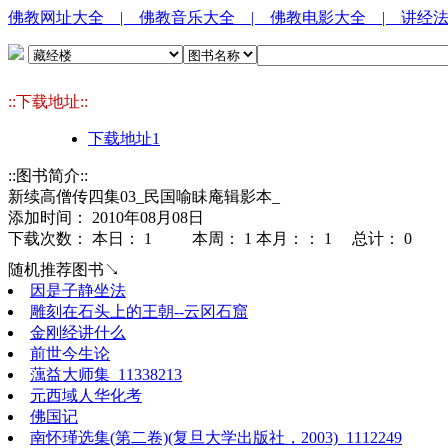
佛教网址大全
| 佛教音乐大全
| 佛教电影大全
| 讲经
::下载地址::
下载地址1
::图书简介::
新续高僧传四集03_民国喻眛庵辑影本_
添加时间： 2010年08月08日
下载次数： 本日：
1 本周：
1 本月：：
1 总计：
0
随机推荐图书↘
因是子静坐法
雕刻在石头上的王朝--云冈石窟
金刚经讲什么
前世今生论
蕅益大师集_11338213
元西域人华化考
佛国记
南怀瑾选集(第二卷)(复旦大学出版社，2003)_1112249