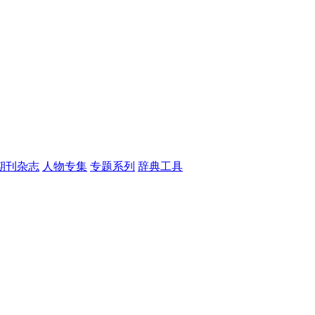
期刊杂志
人物专集
专题系列
辞典工具