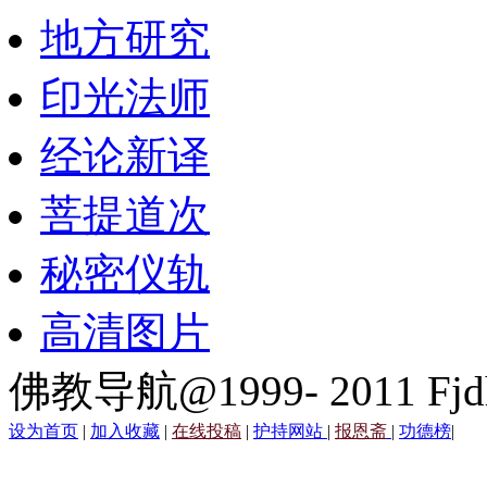
地方研究
印光法师
经论新译
菩提道次
秘密仪轨
高清图片
佛教导航@1999- 2011 Fjd
设为首页
|
加入收藏
|
在线投稿
|
护持网站
|
报恩斋
|
功德榜
|