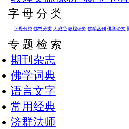
字 母 分 类
字母分类
佛书分类
大藏经
敦煌研究
佛学丛刊
佛学论文
专 题 检 索
期刊杂志
佛学词典
语言文字
常用经典
济群法师