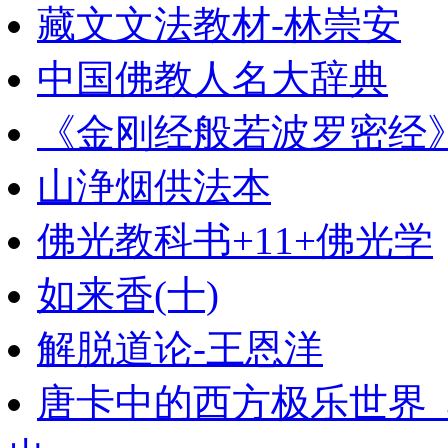
藏文文法教材-林崇安
中国佛教人名大辞典
《金刚经般若波罗密经
山浄烟供法本
佛光教科书+11+佛光学
如来香(十)
解脱道论-王恩洋
唐卡中的西方极乐世界