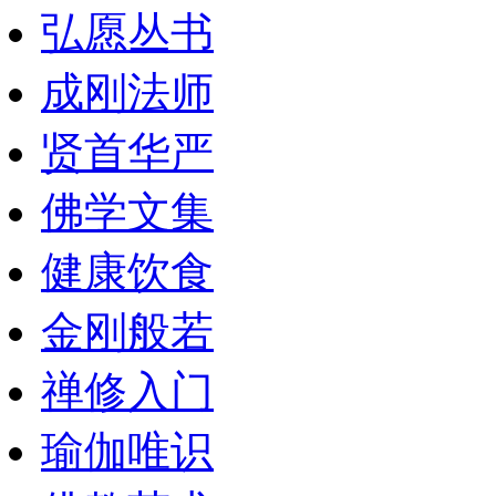
弘愿丛书
成刚法师
贤首华严
佛学文集
健康饮食
金刚般若
禅修入门
瑜伽唯识