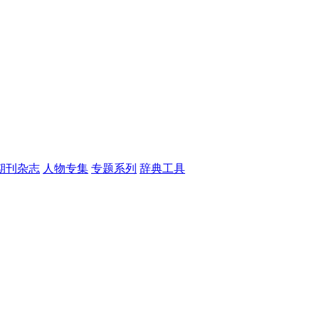
期刊杂志
人物专集
专题系列
辞典工具