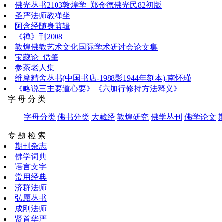
佛光丛书2103敦煌学_郑金德佛光民82初版
圣严法师教禅坐
阿含经随身剪辑
《禅》刊2008
敦煌佛教艺术文化国际学术研讨会论文集
宝藏论_僧肇
参茶老人集
维摩精舍丛书(中国书店-1988影1944年刻本)-南怀瑾
《略说三主要道心要》《六加行修持方法释义》
字 母 分 类
字母分类
佛书分类
大藏经
敦煌研究
佛学丛刊
佛学论文
专 题 检 索
期刊杂志
佛学词典
语言文字
常用经典
济群法师
弘愿丛书
成刚法师
贤首华严