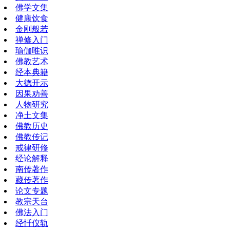
佛学文集
健康饮食
金刚般若
禅修入门
瑜伽唯识
佛教艺术
经本典籍
大德开示
因果劝善
人物研究
净土文集
佛教历史
佛教传记
戒律研修
经论解释
南传著作
藏传著作
论文专题
教宗天台
佛法入门
经忏仪轨