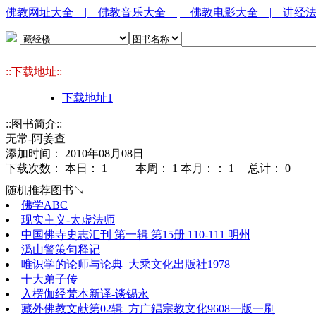
佛教网址大全
| 佛教音乐大全
| 佛教电影大全
| 讲经
::下载地址::
下载地址1
::图书简介::
无常-阿姜查
添加时间： 2010年08月08日
下载次数： 本日：
1 本周：
1 本月：：
1 总计：
0
随机推荐图书↘
佛学ABC
现实主义-太虚法师
中国佛寺史志汇刊 第一辑 第15册 110-111 明州
潙山警策句释记
唯识学的论师与论典_大乘文化出版社1978
十大弟子传
入楞伽经梵本新译-谈锡永
藏外佛教文献第02辑_方广錩宗教文化9608一版一刷