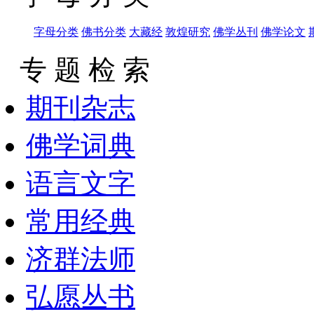
字母分类
佛书分类
大藏经
敦煌研究
佛学丛刊
佛学论文
专 题 检 索
期刊杂志
佛学词典
语言文字
常用经典
济群法师
弘愿丛书