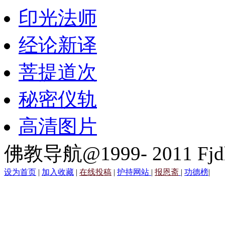
印光法师
经论新译
菩提道次
秘密仪轨
高清图片
佛教导航@1999- 2011 Fjd
设为首页
|
加入收藏
|
在线投稿
|
护持网站
|
报恩斋
|
功德榜
|