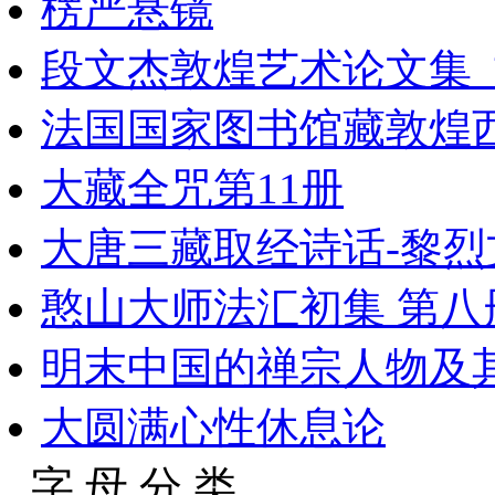
楞严悬镜
段文杰敦煌艺术论文集_
法国国家图书馆藏敦煌西域
大藏全咒第11册
大唐三藏取经诗话-黎烈
憨山大师法汇初集 第八
明末中国的禅宗人物及
大圆满心性休息论
字 母 分 类