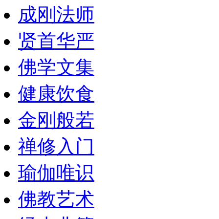
成刚法师
贤首华严
佛学文集
健康饮食
金刚般若
禅修入门
瑜伽唯识
佛教艺术